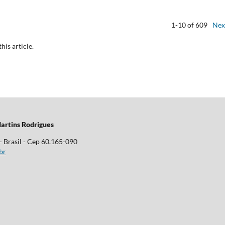
1-10 of 609
Nex
this article.
artins Rodrigues
 - Brasil - Cep 60.165-090
br