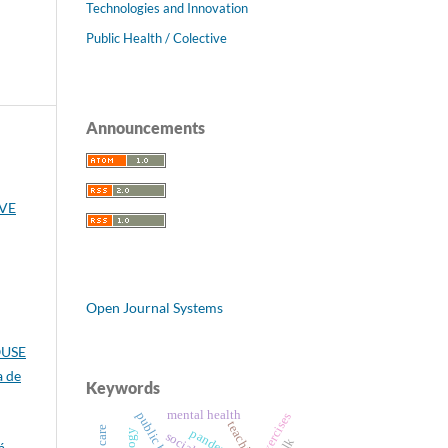
Technologies and Innovation
Public Health / Colective
Announcements
IVE
Open Journal Systems
OUSE
a de
Keywords
mental health
public health
exercises
teaching
pandemic
á