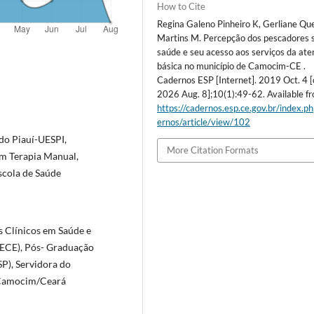
How to Cite
Regina Galeno Pinheiro K, Gerliane Qu
Martins M. Percepção dos pescadores 
saúde e seu acesso aos serviços da at
básica no município de Camocim-CE .
Cadernos ESP [Internet]. 2019 Oct. 4 [
2026 Aug. 8];10(1):49-62. Available f
https://cadernos.esp.ce.gov.br/index.p
ernos/article/view/102
do Piauí-UESPI,
More Citation Formats
m Terapia Manual,
scola de Saúde
 Clínicos em Saúde e
UECE), Pós- Graduação
SP), Servidora do
 Camocim/Ceará