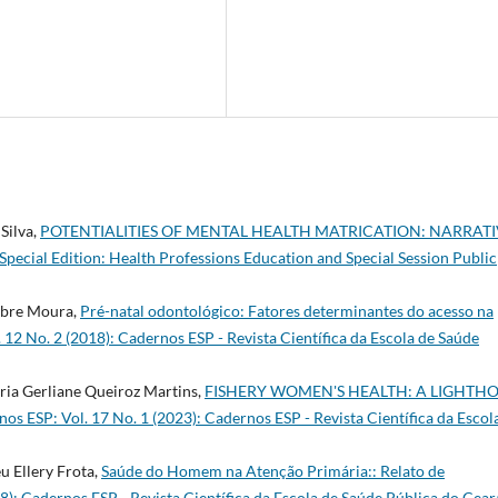
Silva,
POTENTIALITIES OF MENTAL HEALTH MATRICATION: NARRAT
Special Edition: Health Professions Education and Special Session Public
obre Moura,
Pré-natal odontológico: Fatores determinantes do acesso na
12 No. 2 (2018): Cadernos ESP - Revista Cientí­fica da Escola de Saúde
ria Gerliane Queiroz Martins,
FISHERY WOMEN'S HEALTH: A LIGHTH
os ESP: Vol. 17 No. 1 (2023): Cadernos ESP - Revista Cientí­fica da Escol
u Ellery Frota,
Saúde do Homem na Atenção Primária:: Relato de
8): Cadernos ESP - Revista Cientí­fica da Escola de Saúde Pública do Cear