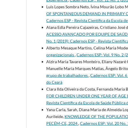
Luis Lopes Sombra Neto, Ívina Mourão Lobo M
OF SPONTANEOUS DEMAND IN PRIMARY C
Cadernos ESP - Revista Cientí­fica da Escola d
Alana Edla Pereira Cajazeiras, Cristiano José
ACESSO AVANÇADO POR EQUIPE DE SAÚDE
No. 1 (2019): Cadernos ESP - Revista Cientí­fi
Alberto Mesaque Martins, Celina Maria Mode
organizacionais
,
Cadernos ESP: Vol. 9 No. 2 (2
Alzira Maria Tavares Monteiro, Eliany Nazaré 
Manuelle Maria Marques Matias, Ângelo Brito
grupo de trabalhadores
,
Cadernos ESP: Vol. 6 
do Ceará
Clara Ilda Oliveira da Costa, Fernanda Maria 
FOR CHILDREN UNDER ONE YEAR OF AGE
Revista Cientí­fica da Escola de Saúde Pública
Yana Carla, Sarah, Diana Maria de Almeida Lop
Aurileide,
KNOWLEDGE OF THE POPULATION
PECÉM-CE, 2024
,
Cadernos ESP: Vol. 20 No. 1