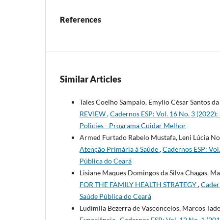
References
Similar Articles
Tales Coelho Sampaio, Emylio César Santos da 
REVIEW
,
Cadernos ESP: Vol. 16 No. 3 (2022): 
Policies - Programa Cuidar Melhor
Armed Furtado Rabelo Mustafa, Leni Lúcia N
Atenção Primária à Saúde
,
Cadernos ESP: Vol. 
Pública do Ceará
Lisiane Maques Domingos da Silva Chagas, Ma
FOR THE FAMILY HEALTH STRATEGY
,
Cadern
Saúde Pública do Ceará
Ludimila Bezerra de Vasconcelos, Marcos Tade
Experiência
,
Cadernos ESP: Vol. 12 No. 1 (201