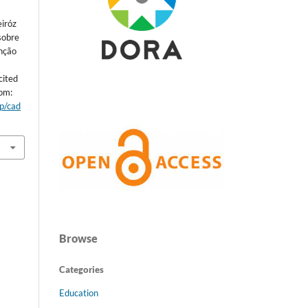
eiróz
sobre
enção
cited
rom:
hp/cad
Browse
Categories
Education