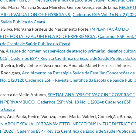
elo, Maria Mariana Souza Meireles, Geilson Gonçalves de Lima,
RECEPT
ARE: EVALUATION OF PHYSICIANS
,
Cadernos ESP: Vol. 16 No. 2 (2022
e Saúde Pública do Ceará
 da Silva, Morgana Pordeus do Nascimento Forte,
IMPLANTAÇÃO DO
 DE FORTALEZA:: UM RELATO DE EXPERIÊNCIA
,
Cadernos ESP: Vol. 
ca da Escola de Saúde Pública do Ceará
na,
A saúde do homem nos serviços de atenção primária:: desafios cultura
015): Cadernos ESP - Revista Cientí­fica da Escola de Saúde Pública do C
Oliveira, Kelly Linhares Vasconcelos, Amanda Mabel Ferreira Linhares,
 Rodrigues,
Acolhimento na Estratégia Saúde da Família: Concepções de
No. 1 (2012): Cadernos ESP - Revista Cientí­fica da Escola de Saúde Públi
Bezerra de Mello Antunes,
SPATIAL ANALYSIS OF VACCINE COVERAGE
 IN PERNAMBUCO
,
Cadernos ESP: Vol. 18 No. 1 (2024): Cadernos ESP -
 do Ceará
es, Ana Paula, Pedro, Vanuza, Jeane, Maria, Valderi, Conceição, Bruna,
 ABOUT SEXUALLY TRANSMITTED INFECTIONS IN THE DISTRICT O
 (2026): Cadernos ESP - Revista Cientí­fica da Escola de Saúde Pública d