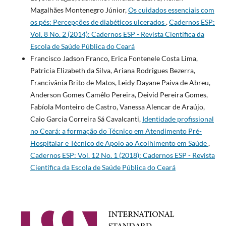
Magalhães Montenegro Júnior,
Os cuidados essenciais com
os pés: Percepções de diabéticos ulcerados
,
Cadernos ESP:
Vol. 8 No. 2 (2014): Cadernos ESP - Revista Cientí­fica da
Escola de Saúde Pública do Ceará
Francisco Jadson Franco, Erica Fontenele Costa Lima,
Patricia Elizabeth da Silva, Ariana Rodrigues Bezerra,
Francivânia Brito de Matos, Leidy Dayane Paiva de Abreu,
Anderson Gomes Camêlo Pereira, Deivid Pereira Gomes,
Fabíola Monteiro de Castro, Vanessa Alencar de Araújo,
Caio Garcia Correira Sá Cavalcanti,
Identidade profissional
no Ceará: a formação do Técnico em Atendimento Pré-
Hospitalar e Técnico de Apoio ao Acolhimento em Saúde
,
Cadernos ESP: Vol. 12 No. 1 (2018): Cadernos ESP - Revista
Cientí­fica da Escola de Saúde Pública do Ceará