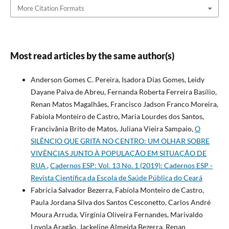
More Citation Formats
Most read articles by the same author(s)
Anderson Gomes C. Pereira, Isadora Dias Gomes, Leidy
Dayane Paiva de Abreu, Fernanda Roberta Ferreira Basílio,
Renan Matos Magalhães, Francisco Jadson Franco Moreira,
Fabíola Monteiro de Castro, Maria Lourdes dos Santos,
Francivânia Brito de Matos, Juliana Vieira Sampaio,
O
SILÊNCIO QUE GRITA NO CENTRO: UM OLHAR SOBRE
VIVÊNCIAS JUNTO À POPULAÇÃO EM SITUAÇÃO DE
RUA
,
Cadernos ESP: Vol. 13 No. 1 (2019): Cadernos ESP -
Revista Cientí­fica da Escola de Saúde Pública do Ceará
Fabrícia Salvador Bezerra, Fabíola Monteiro de Castro,
Paula Jordana Silva dos Santos Cesconetto, Carlos André
Moura Arruda, Virgínia Oliveira Fernandes, Marivaldo
Loyola Aragão, Jackeline Almeida Bezerra, Renan