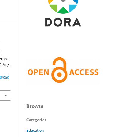
,
TH
ernos
6 Aug.
hp/cad
Browse
Categories
Education