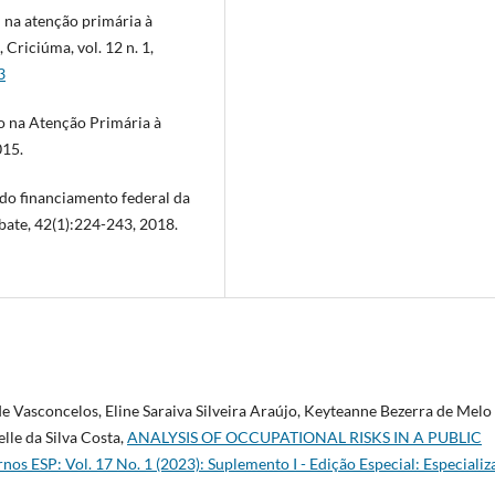
 na atenção primária à
 Criciúma, vol. 12 n. 1,
3
ão na Atenção Primária à
015.
do financiamento federal da
bate, 42(1):224-243, 2018.
de Vasconcelos, Eline Saraiva Silveira Araújo, Keyteanne Bezerra de Melo
lle da Silva Costa,
ANALYSIS OF OCCUPATIONAL RISKS IN A PUBLIC
nos ESP: Vol. 17 No. 1 (2023): Suplemento I - Edição Especial: Especiali