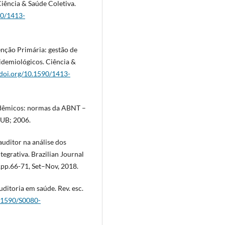
Ciência & Saúde Coletiva.
90/1413-
enção Primária: gestão de
idemiológicos. Ciência &
/doi.org/10.1590/1413-
adêmicos: normas da ABNT –
PUB; 2006.
uditor na análise dos
egrativa. Brazilian Journal
,pp.66-71, Set–Nov, 2018.
itoria em saúde. Rev. esc.
0.1590/S0080-