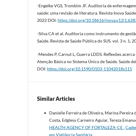
-Engelke VGS, Trombim JF. Auditoria de enfermagem
saúde: uma revisão de literatura. Revista Inova Saúde,
2022 DOI:
https://doi.org/10.18616/inova.v12i1.628
-Silva CA et al. Auditoria como instrumento de gest
Saúde. Revista de Saúde Pública do SUS. vol. 3 n. 1, 2
-Mendes P, Carnut L, Guerra LDDS. Reflexões acerca 
Atenção Básica no Sistema Único de Saúde. Saúde de
DOI:
https://doi.org/10.1590/0103-11042018s115
Similar Articles
Danielle Ferreira de Oliveira, Marina Pereira 
Costa, Edglesy Carneiro Aguiar, Tereza Emanue
HEALTH AGENCY OF FORTALEZA-CE
,
Cader
em Vigilância Sanitária