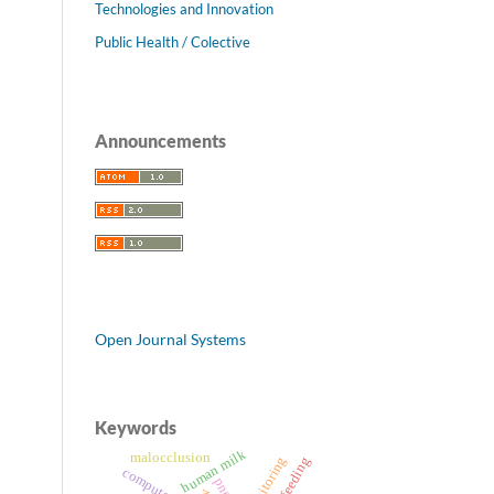
Technologies and Innovation
Public Health / Colective
Announcements
Open Journal Systems
Keywords
human milk
malocclusion
monitoring
breastfeeding