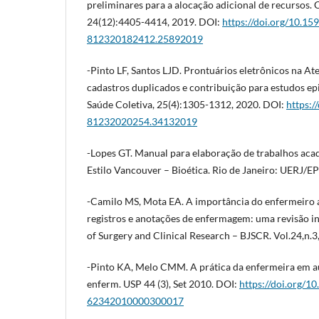
preliminares para a alocação adicional de recursos. 
24(12):4405-4414, 2019. DOI:
https://doi.org/10.15
812320182412.25892019
-Pinto LF, Santos LJD. Prontuários eletrônicos na At
cadastros duplicados e contribuição para estudos ep
Saúde Coletiva, 25(4):1305-1312, 2020. DOI:
https:/
81232020254.34132019
-Lopes GT. Manual para elaboração de trabalhos ac
Estilo Vancouver – Bioética. Rio de Janeiro: UERJ/E
-Camilo MS, Mota EA. A importância do enfermeiro a
registros e anotações de enfermagem: uma revisão int
of Surgery and Clinical Research – BJSCR. Vol.24,n.3
-Pinto KA, Melo CMM. A prática da enfermeira em aud
enferm. USP 44 (3), Set 2010. DOI:
https://doi.org/1
62342010000300017