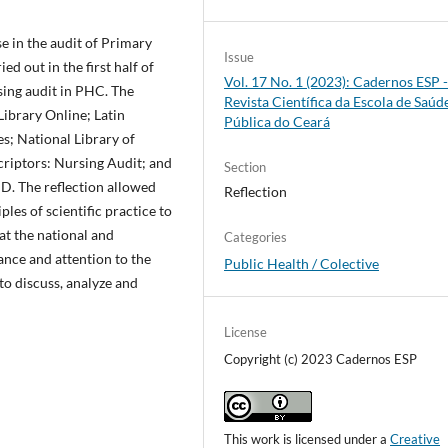
se in the audit of Primary
Issue
ed out in the first half of
Vol. 17 No. 1 (2023): Cadernos ESP 
rsing audit in PHC. The
Revista Cientí­fica da Escola de Saúd
Library Online; Latin
Pública do Ceará
s; National Library of
criptors: Nursing Audit; and
Section
D. The reflection allowed
Reflection
ples of scientific practice to
at the national and
Categories
tance and attention to the
Public Health / Colective
 to discuss, analyze and
License
Copyright (c) 2023 Cadernos ESP
This work is licensed under a
Creative