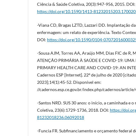
Ciência & Saúde Coletiva, 20(3):947-956, 2015. DOI:
https://doi.org/10.1590/1413-81232015203.17002
-Viana CD, Bragas LZTD, Lazzari DD. Implantação da
enfermagem: um relato de experiência. Texto Contex
DOI:
https://doi.org/10.1590/0104-070720160003
-Sousa AJM, Torres AA, Araújo MM, Dias FIC de R, Mo
ATENÇÃO PRIMÁRIA À SAÚDE E COVID-19: UMA 
PRIMARY HEALTH CARE AND COVID-19: AN INTE
Cadernos ESP [Internet]. 22º de julho de 2020 [citado
2023];14(1):45-52. Disponível em:
//cadernos.esp.ce.gov.br/index.php/cadernos/article
-Santos NRD. SUS 30 anos: o início, a caminhada e o
Coletiva, 23(6):1729-1736, 2018. DOI:
https://doi.o
81232018236.06092018
-Funcia FR. Subfinanciamento e orçamento federal d