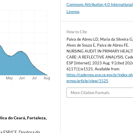
Commons Attribution 4.0 International
License
.
How to Cite
Paiva de Abreu LD, Maria da Silveira G
Alves de Souza E, Paiva de Abreu FE.
NURSING AUDIT IN PRIMARY HEAL
CARE: A REFLECTIVE ANALYSIS. Cad
ESP [Internet]. 2023 Aug. 9 [cited 202
6];17(1):e1525. Available from:
https://cadernos.esp.ce.gov.br/index.p
ernos/article/view/1525
More Citation Formats
ica do Ceará, Fortaleza,
da ESP/CE. Doutora do