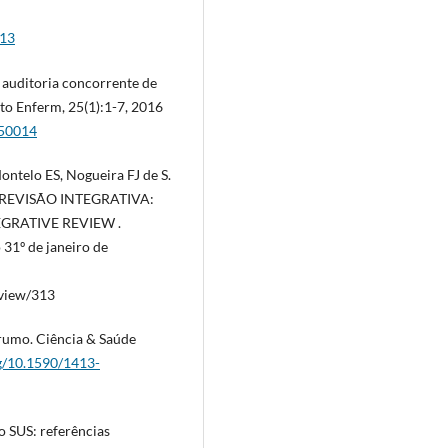
013
 auditoria concorrente de
to Enferm, 25(1):1-7, 2016
250014
ntelo ES, Nogueira FJ de S.
REVISÃO INTEGRATIVA:
GRATIVE REVIEW .
 31º de janeiro de
/view/313
 rumo. Ciência & Saúde
rg/10.1590/1413-
o SUS: referências