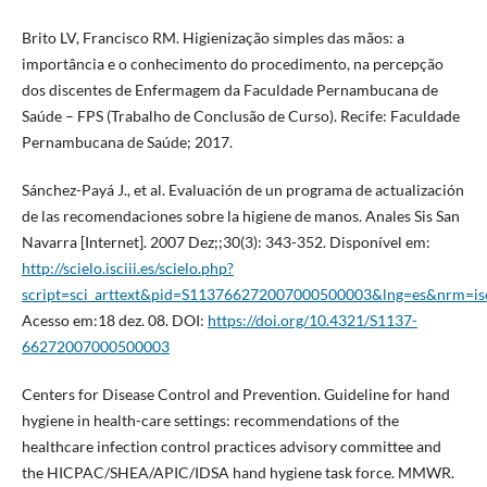
Brito LV, Francisco RM. Higienização simples das mãos: a
importância e o conhecimento do procedimento, na percepção
dos discentes de Enfermagem da Faculdade Pernambucana de
Saúde – FPS (Trabalho de Conclusão de Curso). Recife: Faculdade
Pernambucana de Saúde; 2017.
Sánchez-Payá J., et al. Evaluación de un programa de actualización
de las recomendaciones sobre la higiene de manos. Anales Sis San
Navarra [Internet]. 2007 Dez;;30(3): 343-352. Disponível em:
http://scielo.isciii.es/scielo.php?
script=sci_arttext&pid=S113766272007000500003&lng=es&nrm=is
Acesso em:18 dez. 08. DOI:
https://doi.org/10.4321/S1137-
66272007000500003
Centers for Disease Control and Prevention. Guideline for hand
hygiene in health-care settings: recommendations of the
healthcare infection control practices advisory committee and
the HICPAC/SHEA/APIC/IDSA hand hygiene task force. MMWR.