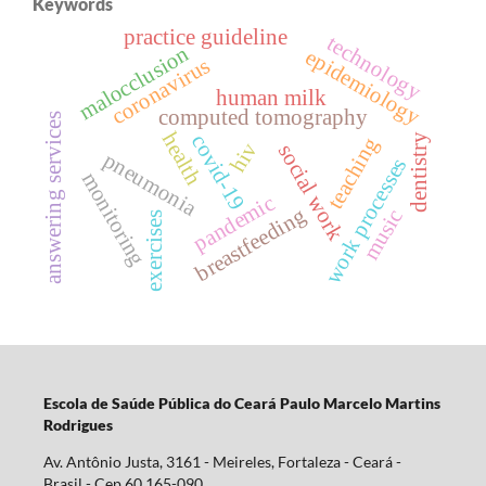
Keywords
practice guideline
technology
malocclusion
epidemiology
coronavirus
human milk
computed tomography
answering services
health
covid-19
dentistry
teaching
hiv
social work
pneumonia
work processes
monitoring
pandemic
breastfeeding
music
exercises
Escola d
e Saúde Pública do Ceará Paulo Marcelo Martins
Rodrigues
Av. Antônio Justa, 3161 - Meireles, Fortaleza - Ceará -
Brasil - Cep 60.165-090