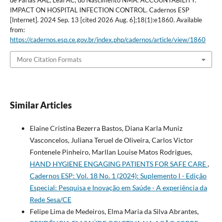
IMPACT ON HOSPITAL INFECTION CONTROL. Cadernos ESP
[Internet]. 2024 Sep. 13 [cited 2026 Aug. 6];18(1):e1860. Available
from:
https://cadernos.esp.ce.gov.br/index.php/cadernos/article/view/1860
More Citation Formats
Similar Articles
Elaine Cristina Bezerra Bastos, Diana Karla Muniz
Vasconcelos, Juliana Teruel de Oliveira, Carlos Victor
Fontenele Pinheiro, Marllan Louise Matos Rodrigues,
HAND HYGIENE ENGAGING PATIENTS FOR SAFE CARE
,
Cadernos ESP: Vol. 18 No. 1 (2024): Suplemento I - Edição
Especial: Pesquisa e Inovação em Saúde - A experiência da
Rede Sesa/CE
Felipe Lima de Medeiros, Elma Maria da Silva Abrantes,