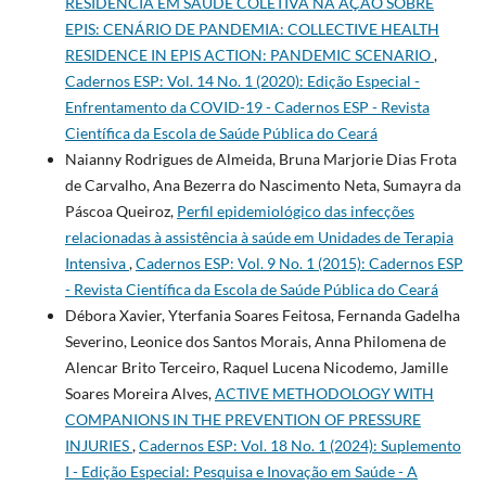
RESIDÊNCIA EM SAÚDE COLETIVA NA AÇÃO SOBRE
EPIS: CENÁRIO DE PANDEMIA: COLLECTIVE HEALTH
RESIDENCE IN EPIS ACTION: PANDEMIC SCENARIO
,
Cadernos ESP: Vol. 14 No. 1 (2020): Edição Especial -
Enfrentamento da COVID-19 - Cadernos ESP - Revista
Cientí­fica da Escola de Saúde Pública do Ceará
Naianny Rodrigues de Almeida, Bruna Marjorie Dias Frota
de Carvalho, Ana Bezerra do Nascimento Neta, Sumayra da
Páscoa Queiroz,
Perfil epidemiológico das infecções
relacionadas à assistência à saúde em Unidades de Terapia
Intensiva
,
Cadernos ESP: Vol. 9 No. 1 (2015): Cadernos ESP
- Revista Cientí­fica da Escola de Saúde Pública do Ceará
Débora Xavier, Yterfania Soares Feitosa, Fernanda Gadelha
Severino, Leonice dos Santos Morais, Anna Philomena de
Alencar Brito Terceiro, Raquel Lucena Nicodemo, Jamille
Soares Moreira Alves,
ACTIVE METHODOLOGY WITH
COMPANIONS IN THE PREVENTION OF PRESSURE
INJURIES
,
Cadernos ESP: Vol. 18 No. 1 (2024): Suplemento
I - Edição Especial: Pesquisa e Inovação em Saúde - A