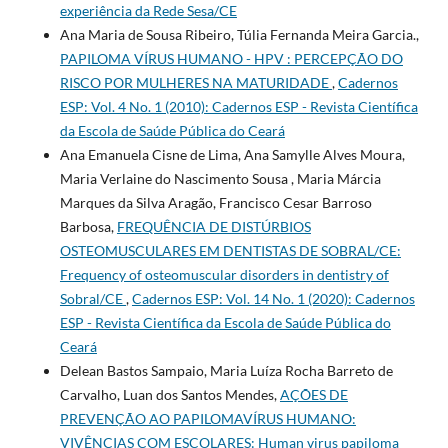
experiência da Rede Sesa/CE
Ana Maria de Sousa Ribeiro, Túlia Fernanda Meira Garcia.,
PAPILOMA VÍRUS HUMANO - HPV : PERCEPÇÃO DO
RISCO POR MULHERES NA MATURIDADE
,
Cadernos
ESP: Vol. 4 No. 1 (2010): Cadernos ESP - Revista Cientí­fica
da Escola de Saúde Pública do Ceará
Ana Emanuela Cisne de Lima, Ana Samylle Alves Moura,
Maria Verlaine do Nascimento Sousa , Maria Márcia
Marques da Silva Aragão, Francisco Cesar Barroso
Barbosa,
FREQUÊNCIA DE DISTÚRBIOS
OSTEOMUSCULARES EM DENTISTAS DE SOBRAL/CE:
Frequency of osteomuscular disorders in dentistry of
Sobral/CE
,
Cadernos ESP: Vol. 14 No. 1 (2020): Cadernos
ESP - Revista Cientí­fica da Escola de Saúde Pública do
Ceará
Delean Bastos Sampaio, Maria Luíza Rocha Barreto de
Carvalho, Luan dos Santos Mendes,
AÇÕES DE
PREVENÇÃO AO PAPILOMAVÍRUS HUMANO:
VIVÊNCIAS COM ESCOLARES: Human virus papiloma