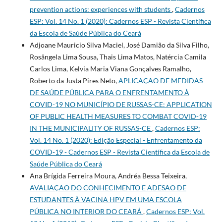
prevention actions: experiences with students
,
Cadernos
ESP: Vol. 14 No. 1 (2020): Cadernos ESP - Revista Cientí­fica
da Escola de Saúde Pública do Ceará
Adjoane Mauricio Silva Maciel, José Damião da Silva Filho,
Rosângela Lima Sousa, Thais Lima Matos, Natércia Camila
Carlos Lima, Kelvia Maria Viana Gonçalves Ramalho,
Roberto da Justa Pires Neto,
APLICAÇÃO DE MEDIDAS
DE SAÚDE PÚBLICA PARA O ENFRENTAMENTO À
COVID-19 NO MUNICÍPIO DE RUSSAS-CE: APPLICATION
OF PUBLIC HEALTH MEASURES TO COMBAT COVID-19
IN THE MUNICIPALITY OF RUSSAS-CE
,
Cadernos ESP:
Vol. 14 No. 1 (2020): Edição Especial - Enfrentamento da
COVID-19 - Cadernos ESP - Revista Cientí­fica da Escola de
Saúde Pública do Ceará
Ana Brígida Ferreira Moura, Andréa Bessa Teixeira,
AVALIAÇÃO DO CONHECIMENTO E ADESÃO DE
ESTUDANTES À VACINA HPV EM UMA ESCOLA
PÚBLICA NO INTERIOR DO CEARÁ
,
Cadernos ESP: Vol.