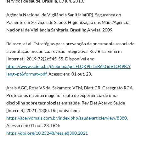
serviços de saúde. Brasília, 09 jun. 2013.
Agência Nacional de Vigilância Sanitária(BR). Segurança do
Paciente em Serviços de Saúde: Higienização das Mãos/Agência
Nacional de Vigilância Sanitária. Brasília: Anvisa, 2009.
Belasco, et al. Estratégias para prevenção de pneumonia associada
à ventilação mecânica: revisão integrativa. Rev Bras Enferm
[Internet]. 2019;72(2):545-55. Disponível em:
https://www.scielo.br/j/reben/a/pcLFLQK9frLnR6kGdVLQ49K/?
lang=pt&format=pdf
. Acesso em: 01 out. 23.
Arais AGC, Rosa VS da, Sakamoto VTM, Blatt CR, Caregnato RCA.
Protocolos na enfermagem: relato de experiência de uma
disciplina sobre tecnologias em saúde. Rev Elet Acervo Saúde
[Internet]. 2021; 13(8). Disponível em:
https://acervomais.com.br/index.php/saude/article/view/8380
.
Acesso em: 01 out. 23. DOI:
https://doi.org/10.25248/reas.e8380.2021