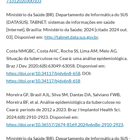
73312020300103
Ministério da Saúde (BR). Departamento de Informática do SUS
(DATASUS). TABNET: sistemas de informações em saúde
[Internet]. Brasília: Ministério da Saúde; 2024 [citado 2024 out.
03]. Disponível em:
http://tabnet.data.sus.gov.br
.
Costa NMGBC, Costa AHC, Rocha SS, Lima AM, Melo AG.
Situação da tuberculose no Ceará: uma análise epidemiológica.
Braz J Dev. 2020;6(8):63049-63058. Disponível em:
https://doi.org/10.34117/bjdv6n8-658
. DOI:
https://doi.org/10.34117/bjdv6n8-658
Moreira GF, Brasil AJL, Silva SM, Dantas DA, Salviano FWB,
Moreira BF, et al. Análise epidemiológica da tuberculose no
Ceará: período de 2012 a 2023. Braz J Implantol Health Sci.
2024;6(8):2910-2923. Disponível em:
https://doi.org/10.36557/2674-8169.2024v6n8p-2910-2923
.
Ministério da Saúde (BR). Departamento de Informática do SUS -