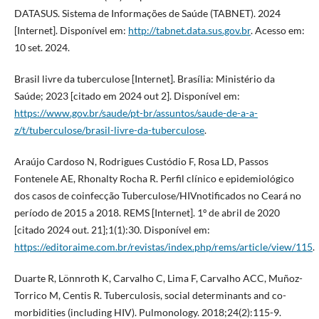
DATASUS. Sistema de Informações de Saúde (TABNET). 2024
[Internet]. Disponível em:
http://tabnet.data.sus.gov.br
. Acesso em:
10 set. 2024.
Brasil livre da tuberculose [Internet]. Brasília: Ministério da
Saúde; 2023 [citado em 2024 out 2]. Disponível em:
https://www.gov.br/saude/pt-br/assuntos/saude-de-a-a-
z/t/tuberculose/brasil-livre-da-tuberculose
.
Araújo Cardoso N, Rodrigues Custódio F, Rosa LD, Passos
Fontenele AE, Rhonalty Rocha R. Perfil clínico e epidemiológico
dos casos de coinfecção Tuberculose/HIVnotificados no Ceará no
período de 2015 a 2018. REMS [Internet]. 1º de abril de 2020
[citado 2024 out. 21];1(1):30. Disponível em:
https://editoraime.com.br/revistas/index.php/rems/article/view/115
.
Duarte R, Lönnroth K, Carvalho C, Lima F, Carvalho ACC, Muñoz-
Torrico M, Centis R. Tuberculosis, social determinants and co-
morbidities (including HIV). Pulmonology. 2018;24(2):115-9.