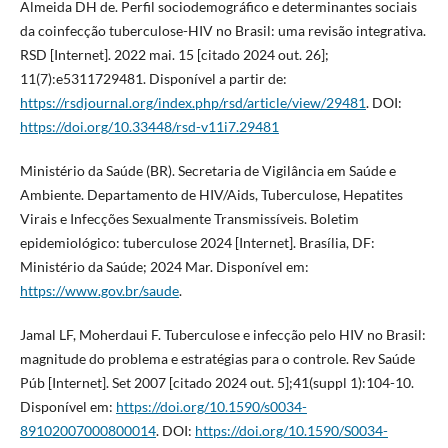
Almeida DH de. Perfil sociodemográfico e determinantes sociais
da coinfecção tuberculose-HIV no Brasil: uma revisão integrativa.
RSD [Internet]. 2022 mai. 15 [citado 2024 out. 26];
11(7):e5311729481. Disponível a partir de:
https://rsdjournal.org/index.php/rsd/article/view/29481
. DOI:
https://doi.org/10.33448/rsd-v11i7.29481
Ministério da Saúde (BR). Secretaria de Vigilância em Saúde e
Ambiente. Departamento de HIV/Aids, Tuberculose, Hepatites
Virais e Infecções Sexualmente Transmissíveis. Boletim
epidemiológico: tuberculose 2024 [Internet]. Brasília, DF:
Ministério da Saúde; 2024 Mar. Disponível em:
https://www.gov.br/saude
.
Jamal LF, Moherdaui F. Tuberculose e infecção pelo HIV no Brasil:
magnitude do problema e estratégias para o controle. Rev Saúde
Púb [Internet]. Set 2007 [citado 2024 out. 5];41(suppl 1):104-10.
Disponível em:
https://doi.org/10.1590/s0034-
89102007000800014
. DOI:
https://doi.org/10.1590/S0034-