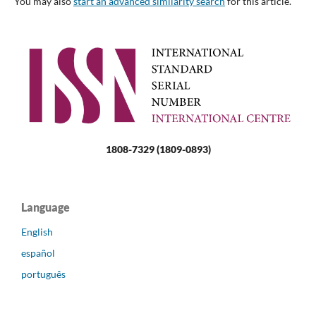
You may also
start an advanced similarity search
for this article.
1808-7329 (1809-0893)
Language
English
español
português