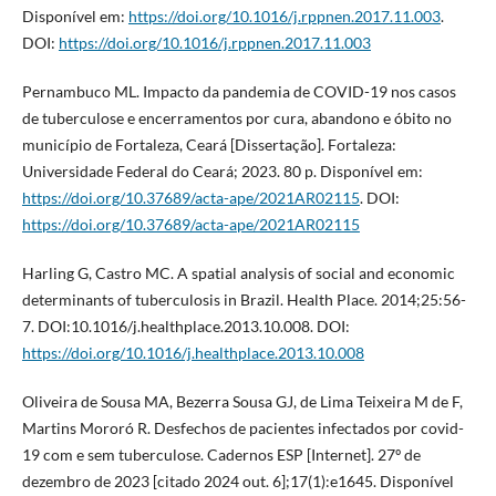
Disponível em:
https://doi.org/10.1016/j.rppnen.2017.11.003
.
DOI:
https://doi.org/10.1016/j.rppnen.2017.11.003
Pernambuco ML. Impacto da pandemia de COVID-19 nos casos
de tuberculose e encerramentos por cura, abandono e óbito no
município de Fortaleza, Ceará [Dissertação]. Fortaleza:
Universidade Federal do Ceará; 2023. 80 p. Disponível em:
https://doi.org/10.37689/acta-ape/2021AR02115
. DOI:
https://doi.org/10.37689/acta-ape/2021AR02115
Harling G, Castro MC. A spatial analysis of social and economic
determinants of tuberculosis in Brazil. Health Place. 2014;25:56-
7. DOI:10.1016/j.healthplace.2013.10.008. DOI:
https://doi.org/10.1016/j.healthplace.2013.10.008
Oliveira de Sousa MA, Bezerra Sousa GJ, de Lima Teixeira M de F,
Martins Mororó R. Desfechos de pacientes infectados por covid-
19 com e sem tuberculose. Cadernos ESP [Internet]. 27º de
dezembro de 2023 [citado 2024 out. 6];17(1):e1645. Disponível