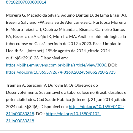
89102007000800014
Moreira G, Macêdo da Silva S, Aquino Dantas D, de Lima Brasil AJ,
Bezerra Salviano FW, Saraiva de Alencar e Sá C, Furtuoso Moreira
B, Moura Teixeira T, Queiroz Miranda L, Bismara Carneiro Santos
PA, Bezerra de Araújo IK, Moreira MA. Análise epidemiológica da
tuberculose no Ceará: período de 2012 a 2023. Braz J Implantol
Health Sci. [Internet]. 19º de agosto de 2024 [citado 2024
out];6(8):2910-23. Disponível em:
https://bjihs.emnuvens.com.br/bjihs/article/view/3036
. DOI:
https://doi.org/10.36557/2674-8169.2024v6n8p2910-2923
Trajman A, Saraceni V, Durovni B. Os Objetivos do
Desenvolvimento Sustentável e a tuberculose no Brasil: desafios e
potencialidades. Cad Saude Publica [Internet]. 21 jun 2018 [citado
2024 out. 5];34(6). Disponível em:
https://doi.org/10.1590/0102-
311x00030318
. DOI:
https://doi.org/10.1590/0102-
311x00030318