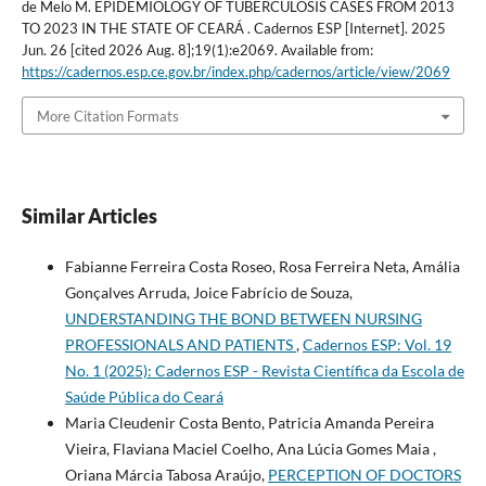
de Melo M. EPIDEMIOLOGY OF TUBERCULOSIS CASES FROM 2013
TO 2023 IN THE STATE OF CEARÁ . Cadernos ESP [Internet]. 2025
Jun. 26 [cited 2026 Aug. 8];19(1):e2069. Available from:
https://cadernos.esp.ce.gov.br/index.php/cadernos/article/view/2069
More Citation Formats
Similar Articles
Fabianne Ferreira Costa Roseo, Rosa Ferreira Neta, Amália
Gonçalves Arruda, Joice Fabrício de Souza,
UNDERSTANDING THE BOND BETWEEN NURSING
PROFESSIONALS AND PATIENTS
,
Cadernos ESP: Vol. 19
No. 1 (2025): Cadernos ESP - Revista Cientí­fica da Escola de
Saúde Pública do Ceará
Maria Cleudenir Costa Bento, Patricia Amanda Pereira
Vieira, Flaviana Maciel Coelho, Ana Lúcia Gomes Maia ,
Oriana Márcia Tabosa Araújo,
PERCEPTION OF DOCTORS