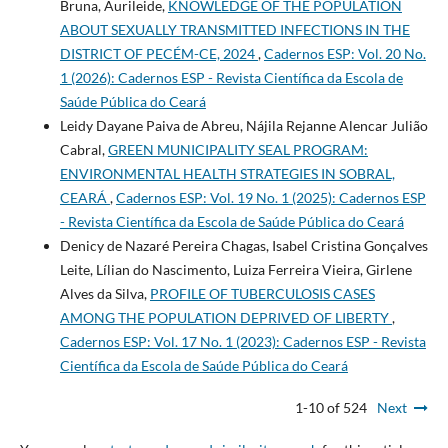
Bruna, Aurileide,
KNOWLEDGE OF THE POPULATION
ABOUT SEXUALLY TRANSMITTED INFECTIONS IN THE
DISTRICT OF PECÉM-CE, 2024
,
Cadernos ESP: Vol. 20 No.
1 (2026): Cadernos ESP - Revista Cientí­fica da Escola de
Saúde Pública do Ceará
Leidy Dayane Paiva de Abreu, Nájila Rejanne Alencar Julião
Cabral,
GREEN MUNICIPALITY SEAL PROGRAM:
ENVIRONMENTAL HEALTH STRATEGIES IN SOBRAL,
CEARÁ
,
Cadernos ESP: Vol. 19 No. 1 (2025): Cadernos ESP
- Revista Cientí­fica da Escola de Saúde Pública do Ceará
Denicy de Nazaré Pereira Chagas, Isabel Cristina Gonçalves
Leite, Lílian do Nascimento, Luiza Ferreira Vieira, Girlene
Alves da Silva,
PROFILE OF TUBERCULOSIS CASES
AMONG THE POPULATION DEPRIVED OF LIBERTY
,
Cadernos ESP: Vol. 17 No. 1 (2023): Cadernos ESP - Revista
Cientí­fica da Escola de Saúde Pública do Ceará
1-10 of 524
Next