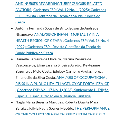
AND NURSES REGARDING TUBERCULOSIS-RELATED
FACTORS
,
Cadernos ESP: Vol. 19 No. 1 (2025): Cadernos
ESP - Revista Cientí­fica da Escola de Saúde Pública do
Ceará
Antônia Fernanda Sousa de Brito, Edson de Andrade
Nhamuave,
ANALYSIS OF INFANT MORTALITY IN A
HEALTH REGION OF CEARÁ
,
Cadernos ESP: Vol. 16 No. 4
(2022): Cadernos ESP - Revista Cientí­fica da Escola de
Saúde Pública do Ceará
Danielle Ferreira de Oliveira, Marina Pereira de
Vasconcelos, Eline Saraiva Silveira Araújo, Keyteanne
Bezerra de Melo Costa, Edglesy Carneiro Aguiar, Tereza
Emanuelle da Silva Costa,
ANALYSIS OF OCCUPATIONAL
RISKS IN A PUBLIC HEALTH AGENCY OF FORTALEZA-CE
,
Cadernos ESP: Vol. 17 No. 1 (2023): Suplemento I - Edição
Especial: Especialização em Vigilância Sanitária
Nagla Maria Bezerra Marques, Roberta Duarte Maia
Barakat, Kilvia Paula Soares Macêdo,
THE PERFORMANCE
OF THE COLLECTIVE HEALTH RESIDENT IN THE FIELD