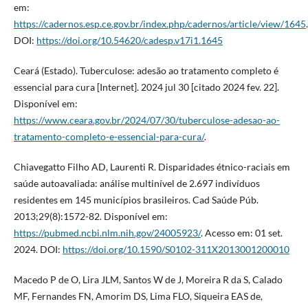
em:
https://cadernos.esp.ce.gov.br/index.php/cadernos/article/view/1645
.
DOI:
https://doi.org/10.54620/cadesp.v17i1.1645
Ceará (Estado). Tuberculose: adesão ao tratamento completo é
essencial para cura [Internet]. 2024 jul 30 [citado 2024 fev. 22].
Disponível em:
https://www.ceara.gov.br/2024/07/30/tuberculose-adesao-ao-
tratamento-completo-e-essencial-para-cura/
.
Chiavegatto Filho AD, Laurenti R. Disparidades étnico-raciais em
saúde autoavaliada: análise multinível de 2.697 indivíduos
residentes em 145 municípios brasileiros. Cad Saúde Púb.
2013;29(8):1572-82. Disponível em:
https://pubmed.ncbi.nlm.nih.gov/24005923/
. Acesso em: 01 set.
2024. DOI:
https://doi.org/10.1590/S0102-311X2013001200010
Macedo P de O, Lira JLM, Santos W de J, Moreira R da S, Calado
MF, Fernandes FN, Amorim DS, Lima FLO, Siqueira EAS de,