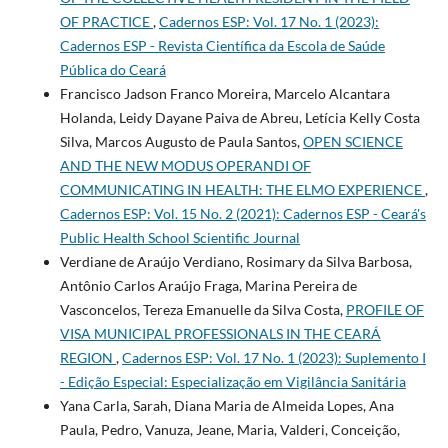
OF PRACTICE
,
Cadernos ESP: Vol. 17 No. 1 (2023):
Cadernos ESP - Revista Cientí­fica da Escola de Saúde
Pública do Ceará
Francisco Jadson Franco Moreira, Marcelo Alcantara
Holanda, Leidy Dayane Paiva de Abreu, Letícia Kelly Costa
Silva, Marcos Augusto de Paula Santos,
OPEN SCIENCE
AND THE NEW MODUS OPERANDI OF
COMMUNICATING IN HEALTH: THE ELMO EXPERIENCE
,
Cadernos ESP: Vol. 15 No. 2 (2021): Cadernos ESP - Ceará's
Public Health School Scientific Journal
Verdiane de Araújo Verdiano, Rosimary da Silva Barbosa,
Antônio Carlos Araújo Fraga, Marina Pereira de
Vasconcelos, Tereza Emanuelle da Silva Costa,
PROFILE OF
VISA MUNICIPAL PROFESSIONALS IN THE CEARÁ
REGION
,
Cadernos ESP: Vol. 17 No. 1 (2023): Suplemento I
- Edição Especial: Especialização em Vigilância Sanitária
Yana Carla, Sarah, Diana Maria de Almeida Lopes, Ana
Paula, Pedro, Vanuza, Jeane, Maria, Valderi, Conceição,