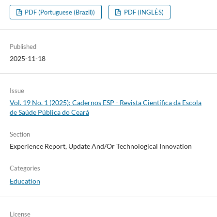
PDF (Portuguese (Brazil))
PDF (INGLÊS)
Published
2025-11-18
Issue
Vol. 19 No. 1 (2025): Cadernos ESP - Revista Cientí­fica da Escola
de Saúde Pública do Ceará
Section
Experience Report, Update And/Or Technological Innovation
Categories
Education
License