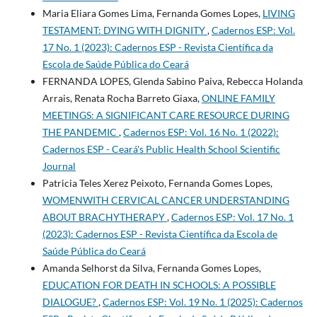
Maria Eliara Gomes Lima, Fernanda Gomes Lopes,
LIVING
TESTAMENT: DYING WITH DIGNITY
,
Cadernos ESP: Vol.
17 No. 1 (2023): Cadernos ESP - Revista Cientí­fica da
Escola de Saúde Pública do Ceará
FERNANDA LOPES, Glenda Sabino Paiva, Rebecca Holanda
Arrais, Renata Rocha Barreto Giaxa,
ONLINE FAMILY
MEETINGS: A SIGNIFICANT CARE RESOURCE DURING
THE PANDEMIC
,
Cadernos ESP: Vol. 16 No. 1 (2022):
Cadernos ESP - Ceará's Public Health School Scientific
Journal
Patricia Teles Xerez Peixoto, Fernanda Gomes Lopes,
WOMENWITH CERVICAL CANCER UNDERSTANDING
ABOUT BRACHYTHERAPY
,
Cadernos ESP: Vol. 17 No. 1
(2023): Cadernos ESP - Revista Cientí­fica da Escola de
Saúde Pública do Ceará
Amanda Selhorst da Silva, Fernanda Gomes Lopes,
EDUCATION FOR DEATH IN SCHOOLS: A POSSIBLE
DIALOGUE?
,
Cadernos ESP: Vol. 19 No. 1 (2025): Cadernos