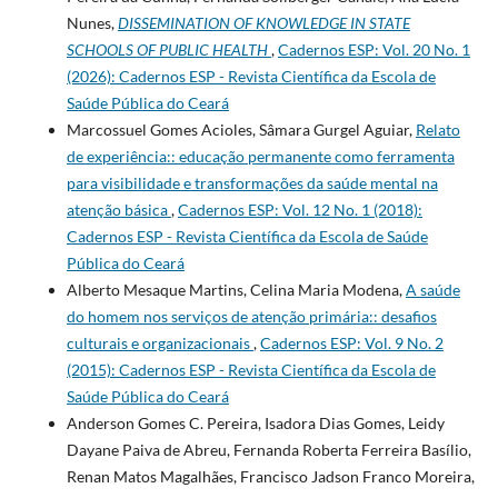
Nunes,
DISSEMINATION OF KNOWLEDGE IN STATE
SCHOOLS OF PUBLIC HEALTH
,
Cadernos ESP: Vol. 20 No. 1
(2026): Cadernos ESP - Revista Cientí­fica da Escola de
Saúde Pública do Ceará
Marcossuel Gomes Acioles, Sâmara Gurgel Aguiar,
Relato
de experiência:: educação permanente como ferramenta
para visibilidade e transformações da saúde mental na
atenção básica
,
Cadernos ESP: Vol. 12 No. 1 (2018):
Cadernos ESP - Revista Cientí­fica da Escola de Saúde
Pública do Ceará
Alberto Mesaque Martins, Celina Maria Modena,
A saúde
do homem nos serviços de atenção primária:: desafios
culturais e organizacionais
,
Cadernos ESP: Vol. 9 No. 2
(2015): Cadernos ESP - Revista Cientí­fica da Escola de
Saúde Pública do Ceará
Anderson Gomes C. Pereira, Isadora Dias Gomes, Leidy
Dayane Paiva de Abreu, Fernanda Roberta Ferreira Basílio,
Renan Matos Magalhães, Francisco Jadson Franco Moreira,