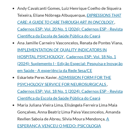
Andy Cavalcanti Gomes, Luiz Henrique Coelho de Siqueira
Teixeira, Eliane Nóbrega Albuquerque,
EXPRESSIONS THAT
CARE
:
A GUIDE TO CARE THROUGH ART IN ONCOLOGY
,
Cadernos ESP: Vol. 20 No. 1 (2026): Cadernos ESP - Revista
Cientí­fica da Escola de Saúde Pública do Ceará
Ana Jamille Carneiro Vasconcelos, Renata de Pontes Viana,
IMPLEMENTATION OF QUALITY INDICATORS IN
HOSPITAL PSYCHOLOGY
,
Cadernos ESP: Vol. 18 No. 1
(2024): Suplemento I - Edição Especial: Pesquisa e Inovação
em Saúde - A experiência da Rede Sesa/CE
Eskarlete Peres Xavier,
ADMISSION FORM FOR THE
PSYCHOLOGY SERVICE FOR NEUROSURGICALS
,
Cadernos ESP: Vol. 18 No. 1 (2024): Cadernos ESP - Revista
Cientí­fica da Escola de Saúde Pública do Ceará
Maria Juliana Vieira Lima, Elisângela Ferreira Lima Maia
Gonçalves, Anna Beatriz Lima Paiva Vasconcelos, Amanda
Revllen Saboia de Abreu, Sílvia Moura Mendonça,
A
ESPERANÇA VENCEU O MEDO: PSICOLOGIA