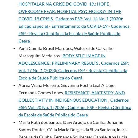
HOSPITALAR NA CRISE DO COVID-19.: HOPE
OVERCOME FEAR: HOSPITAL PSYCHOLOGY IN THE
COVID-19 CRISIS
,
Cadernos ESP: Vol. 14 No. 1 (2020):
Edição Especial - Enfrentamento da COVID-19 - Cadernos
ESP - Revista Cientí­fica da Escola de Saúde Pública do
Ceará
Yana Camila Brasil Marques, Waleska de Carvalho
Marroquim Medeiros ,
BODY SELF-IMAGE IN
ADOLESCENCE: PRELIMINARY RESULTS
,
Cadernos ESP:
Vol. 17 No. 1 (2023): Cadernos ESP - Revista Cientí­fica da
Escola de Saúde Pública do Ceará
Áurea Viana Moreira, Giovanna Rocha Leal Araújo,
Fernanda Gomes Lopes,
RESISTANCE, ANCESTRY, AND
COLLECTIVITY IN INDIGENOUS EDUCATION
,
Cadernos
ESP: Vol. 20 No. 1 (2026): Cadernos ESP - Revista Cientí­fica
da Escola de Saúde Pública do Ceará
Maria Ruth dos Santos, Davi Araújo da Cunha, Johanne
Santos Pontes, Célia Maria Borges da Silva Santana, Inara
Pereira da Cunha, Fernanda Sollberger Canale, Ana Lucia