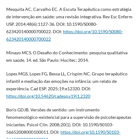
Mesquita AC, Carvalho EC. A Escuta Terapêutica como estratégia
de intervenção em saúde: uma revisão integrativa. Rev Esc Enferm
USP. 2014;48(6):1127-36. DOI: 10.1590/S0080-
623420140000700022. DOI:
https://doi.org/10.1590/S0080-
623420140000700022
Minayo MCS. O Desafio do Conhecimento: pesquisa qualitativa
em saúde. 14. ed. São Paulo: Hucitec; 2014.
Lopes MGS, Lopes FG, Bessa LL, Crispim NC. Grupo terapêutico
infantil e mediação das emoções na infância: um relato de
experiência. Cad ESP. 2025;19:e12320. DOI:
https://doi.org/10.54620/cadesp.v19i1.2320
Boris GDJB. Versões de sentido: um instrumento
fenomenológico-existencial para a supervisão de psicoterapeutas
iniciantes. Psicol Clin. 2008;20(1). DOI: 10.1590/S0103-
56652008000100011. DOI:
https://doi.org/10.1590/S0103-