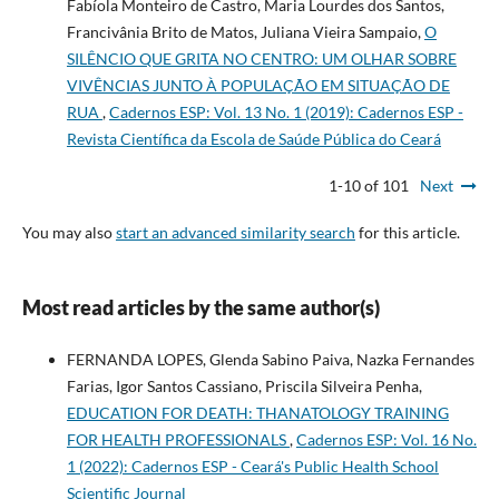
Fabíola Monteiro de Castro, Maria Lourdes dos Santos,
Francivânia Brito de Matos, Juliana Vieira Sampaio,
O
SILÊNCIO QUE GRITA NO CENTRO: UM OLHAR SOBRE
VIVÊNCIAS JUNTO À POPULAÇÃO EM SITUAÇÃO DE
RUA
,
Cadernos ESP: Vol. 13 No. 1 (2019): Cadernos ESP -
Revista Cientí­fica da Escola de Saúde Pública do Ceará
1-10 of 101
Next
You may also
start an advanced similarity search
for this article.
Most read articles by the same author(s)
FERNANDA LOPES, Glenda Sabino Paiva, Nazka Fernandes
Farias, Igor Santos Cassiano, Priscila Silveira Penha,
EDUCATION FOR DEATH: THANATOLOGY TRAINING
FOR HEALTH PROFESSIONALS
,
Cadernos ESP: Vol. 16 No.
1 (2022): Cadernos ESP - Ceará's Public Health School
Scientific Journal