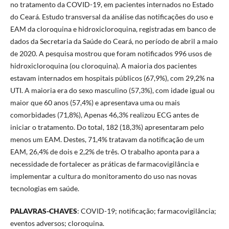
no tratamento da COVID-19, em pacientes internados no Estado
do Ceará. Estudo transversal da análise das notificações do uso e
EAM da cloroquina e hidroxicloroquina, registradas em banco de
dados da Secretaria da Saúde do Ceará, no período de abril a maio
de 2020. A pesquisa mostrou que foram notificados 996 usos de
hidroxicloroquina (ou cloroquina). A maioria dos pacientes
estavam internados em hospitais públicos (67,9%), com 29,2% na
UTI. A maioria era do sexo masculino (57,3%), com idade igual ou
maior que 60 anos (57,4%) e apresentava uma ou mais
comorbidades (71,8%), Apenas 46,3% realizou ECG antes de
iniciar o tratamento. Do total, 182 (18,3%) apresentaram pelo
menos um EAM. Destes, 71,4% tratavam da notificação de um
EAM, 26,4% de dois e 2,2% de três. O trabalho aponta para a
necessidade de fortalecer as práticas de farmacovigilância e
implementar a cultura do monitoramento do uso nas novas
tecnologias em saúde.
PALAVRAS-CHAVES
: COVID-19; notificação; farmacovigilância;
eventos adversos; cloroquina.