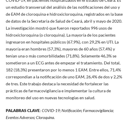
COVID-19, en pacientes hospitalizados en el Estado de Ceará. Es
un estudio transversal del análisis de las notificaciones del uso y
de EAM de cloroquina e hidroxicloroquina, registrados en la base
de datos de la Secretaria de Salud de Ceará, abril y mayo de 2020.
La investigación mostró que fueron reportados 996 usos de
hidroxicloroquina (o cloroquina). La mayoría de los pacientes
ingresaron en hospitales públicos (67,9%), con 29,2% en UTI. La
mayoría eran hombres (57,3%), mayores de 60 años (57,4%) y
tenían una o más comorbilidades (71,8%). Solamente 46,3% se
sometieron a un ECG antes de empezar el tratamiento. Del total,
182 (18,3%) presentaron por lo menos 1 EAM. Entre ellos, 71,4%
correspondían a la notificación de uno EAM, 26,4% de dos y 2,2%
de tres. Este trabajo destaca la necesidad de fortalecer las
prácticas de farmacovigilancia e implementar la cultura de
monitoreo del uso en nuevas tecnologías en salud.
PALABRAS CLAVE
:
COVID-19; Notificación; Farmacovigilancia;
Eventos Adversos; Cloroquina.