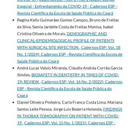
Especial - Enfrentamento da COVID-19 - Cadernos ESP -
Revista Cientí­fica da Escola de Saúde Pública do Ceará
Regina Kelly Guimarães Gomes Campos, Bruno de Freitas
da Silva, Samia Jardelle Costa de Freitas Maniva, Isabel
Cristina Oliveira de Morais,
DEMOGRAPHIC AND
CLINICAL-EPIDEMIOLOGICAL PROFILE OF PATIENTS
WITH SURGICAL SITE INFECTION
,
Cadernos ESP: Vol. 18
No. 1 (2024): Cadernos ESP - Revista Cientí­fica da Escola de
Saúde Pública do Ceará
André Lucas Valois Miranda, Cláudia Andréa Corrêa Garcia
Simões,
BIOSAFETY IN DENTISTRY IN TIMES OF COVID-
19: REVIEW
,
Cadernos ESP: Vol. 16 No. 2 (2022): Cadernos
ESP - Revista Cientí­fica da Escola de Saúde Pública do
Ceará
Daniel Oliveira Pinheiro, Carla Franco Costa Lima, Mariana
Santos Leite Pessoa, Jorge Luis Bezerra Holanda,
FINDINGS
IN THORAX TOMOGRAPHY ON PATIENT WITH COVID-
19
,
Cadernos ESP: Vol. 15 No. 1 (2021): Cadernos ESP -