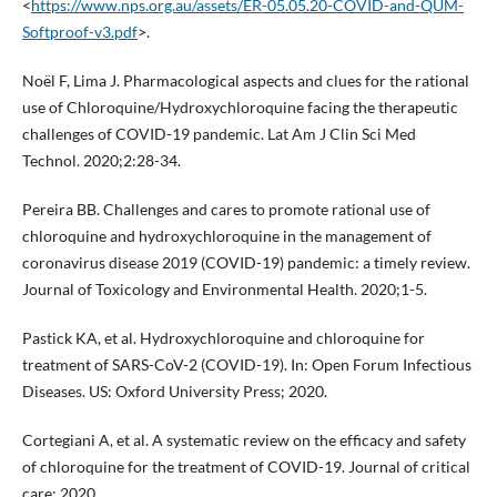
<
https://www.nps.org.au/assets/ER-05.05.20-COVID-and-QUM-
Softproof-v3.pdf
>.
Noël F, Lima J. Pharmacological aspects and clues for the rational
use of Chloroquine/Hydroxychloroquine facing the therapeutic
challenges of COVID-19 pandemic. Lat Am J Clin Sci Med
Technol. 2020;2:28-34.
Pereira BB. Challenges and cares to promote rational use of
chloroquine and hydroxychloroquine in the management of
coronavirus disease 2019 (COVID-19) pandemic: a timely review.
Journal of Toxicology and Environmental Health. 2020;1-5.
Pastick KA, et al. Hydroxychloroquine and chloroquine for
treatment of SARS-CoV-2 (COVID-19). In: Open Forum Infectious
Diseases. US: Oxford University Press; 2020.
Cortegiani A, et al. A systematic review on the efficacy and safety
of chloroquine for the treatment of COVID-19. Journal of critical
care; 2020.