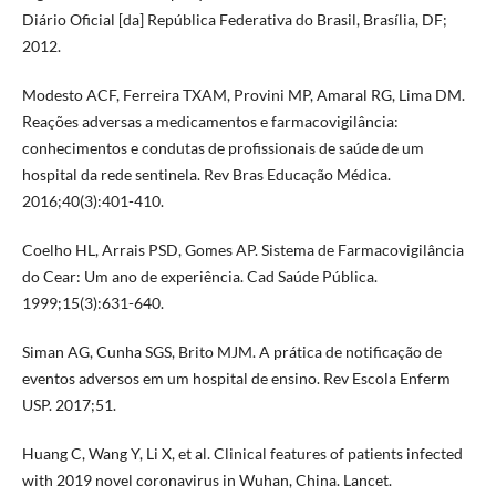
Diário Oficial [da] República Federativa do Brasil, Brasília, DF;
2012.
Modesto ACF, Ferreira TXAM, Provini MP, Amaral RG, Lima DM.
Reações adversas a medicamentos e farmacovigilância:
conhecimentos e condutas de profissionais de saúde de um
hospital da rede sentinela. Rev Bras Educação Médica.
2016;40(3):401-410.
Coelho HL, Arrais PSD, Gomes AP. Sistema de Farmacovigilância
do Cear: Um ano de experiência. Cad Saúde Pública.
1999;15(3):631-640.
Siman AG, Cunha SGS, Brito MJM. A prática de notificação de
eventos adversos em um hospital de ensino. Rev Escola Enferm
USP. 2017;51.
Huang C, Wang Y, Li X, et al. Clinical features of patients infected
with 2019 novel coronavirus in Wuhan, China. Lancet.