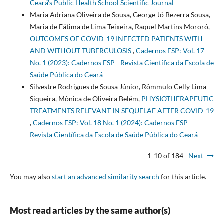
Ceará's Public Health School Scientific Journal
Maria Adriana Oliveira de Sousa, George Jó Bezerra Sousa,
Maria de Fátima de Lima Teixeira, Raquel Martins Mororó,
OUTCOMES OF COVID-19 INFECTED PATIENTS WITH
AND WITHOUT TUBERCULOSIS
,
Cadernos ESP: Vol. 17
No. 1 (2023): Cadernos ESP - Revista Cientí­fica da Escola de
Saúde Pública do Ceará
Silvestre Rodrigues de Sousa Júnior, Rômmulo Celly Lima
Siqueira, Mônica de Oliveira Belém,
PHYSIOTHERAPEUTIC
TREATMENTS RELEVANT IN SEQUELAE AFTER COVID-19
,
Cadernos ESP: Vol. 18 No. 1 (2024): Cadernos ESP -
Revista Cientí­fica da Escola de Saúde Pública do Ceará
1-10 of 184
Next
You may also
start an advanced similarity search
for this article.
Most read articles by the same author(s)