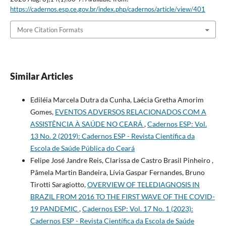
https://cadernos.esp.ce.gov.br/index.php/cadernos/article/view/401
More Citation Formats
Similar Articles
Ediléia Marcela Dutra da Cunha, Laécia Gretha Amorim
Gomes,
EVENTOS ADVERSOS RELACIONADOS COM A
ASSISTÊNCIA À SAÚDE NO CEARÁ
,
Cadernos ESP: Vol.
13 No. 2 (2019): Cadernos ESP - Revista Cientí­fica da
Escola de Saúde Pública do Ceará
Felipe José Jandre Reis, Clarissa de Castro Brasil Pinheiro ,
Pâmela Martin Bandeira, Lívia Gaspar Fernandes, Bruno
Tirotti Saragiotto,
OVERVIEW OF TELEDIAGNOSIS IN
BRAZIL FROM 2016 TO THE FIRST WAVE OF THE COVID-
19 PANDEMIC
,
Cadernos ESP: Vol. 17 No. 1 (2023):
Cadernos ESP - Revista Cientí­fica da Escola de Saúde