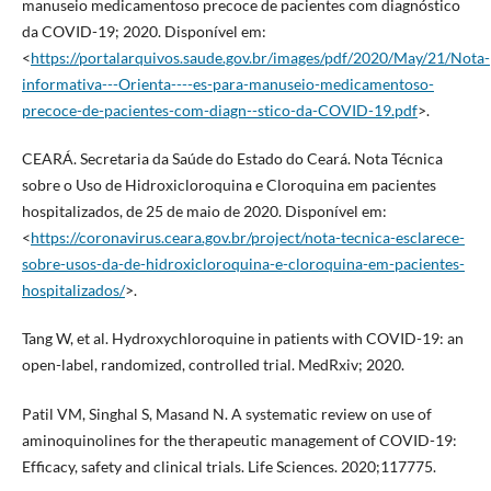
manuseio medicamentoso precoce de pacientes com diagnóstico
da COVID-19; 2020. Disponível em:
<
https://portalarquivos.saude.gov.br/images/pdf/2020/May/21/Nota-
informativa---Orienta----es-para-manuseio-medicamentoso-
precoce-de-pacientes-com-diagn--stico-da-COVID-19.pdf
>.
CEARÁ. Secretaria da Saúde do Estado do Ceará. Nota Técnica
sobre o Uso de Hidroxicloroquina e Cloroquina em pacientes
hospitalizados, de 25 de maio de 2020. Disponível em:
<
https://coronavirus.ceara.gov.br/project/nota-tecnica-esclarece-
sobre-usos-da-de-hidroxicloroquina-e-cloroquina-em-pacientes-
hospitalizados/
>.
Tang W, et al. Hydroxychloroquine in patients with COVID-19: an
open-label, randomized, controlled trial. MedRxiv; 2020.
Patil VM, Singhal S, Masand N. A systematic review on use of
aminoquinolines for the therapeutic management of COVID-19:
Efficacy, safety and clinical trials. Life Sciences. 2020;117775.