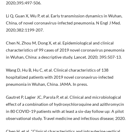
2020;395:497-506.
Li Q, Guan X, Wu P, et al. Early transmission dynamics in Wuhan,
China, of novel coronavirus-infected pneumonia. N Engl J Med.
2020;382:1199-207.
Chen N, Zhou M, Dong X, et al. Epidemiological and clinical
characteristics of 99 cases of 2019 novel coronavirus pneumonia
in Wuhan, China: a descriptive study. Lancet. 2020; 395:507-13.
Wang D, Hu B, Hu C, et al. Clinical characteristics of 138
hospitalized patients with 2019 novel coronavirus-infected
pneumonia in Wuhan, China. JAMA. In press.
Gautret P, Lagier JC, Parola P, et al. Clinical and microbiological
effect of a combination of hydroxychloroquine and azithromycin
in 80 COVID-19 patients with at least a six-day follow up: A pilot
observational study. Travel medicine and infectious disease; 2020.
Chen H, et al. "Clinical characteristics and intrauterine vertical