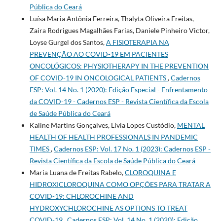
Pública do Ceará
Luísa Maria Antônia Ferreira, Thalyta Oliveira Freitas,
Zaira Rodrigues Magalhães Farias, Daniele Pinheiro Victor,
Loyse Gurgel dos Santos,
A FISIOTERAPIA NA
PREVENÇÃO AO COVID-19 EM PACIENTES
ONCOLÓGICOS: PHYSIOTHERAPY IN THE PREVENTION
OF COVID-19 IN ONCOLOGICAL PATIENTS
,
Cadernos
ESP: Vol. 14 No. 1 (2020): Edição Especial - Enfrentamento
da COVID-19 - Cadernos ESP - Revista Cientí­fica da Escola
de Saúde Pública do Ceará
Kaline Martins Gonçalves, Lívia Lopes Custódio,
MENTAL
HEALTH OF HEALTH PROFESSIONALS IN PANDEMIC
TIMES
,
Cadernos ESP: Vol. 17 No. 1 (2023): Cadernos ESP -
Revista Cientí­fica da Escola de Saúde Pública do Ceará
Maria Luana de Freitas Rabelo,
CLOROQUINA E
HIDROXICLOROQUINA COMO OPÇÕES PARA TRATAR A
COVID-19: CHLOROCHINE AND
HYDROXYCHLOROCHINE AS OPTIONS TO TREAT
COVID-19
,
Cadernos ESP: Vol. 14 No. 1 (2020): Edição