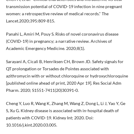
transmission potential of COVID-19 infection in nine pregnant
women: a retrospective review of medical records." The
Lancet.2020;395:809-815.
Panahi L, Amiri M, Pouy S. Risks of novel coronavirus disease
(COVID-19) in pregnancy; a narrative review. Archives of
Academic Emergency Medicine. 2020;8(1).
Sarayani A, Cicali B, Henriksen CH, Brown JD. Safety signals for
QT prolongation or Torsades de Pointes associated with
azithromycin with or without chloroquine or hydroxychloroquine
[published online ahead of print, 2020 Apr 19]. Res Social Adm
Pharm. 2020; S1551-7411(20)30391-0.
Cheng Y, Luo R, Wang K, Zhang M, Wang Z, Dong L, Li J, Yao Y, Ge
S, Xu G. Kidney disease is associated with in-hospital death of
patients with COVID-19. Kidney Int; 2020. Doi:
10.1016/j.kint.2020.03.005.