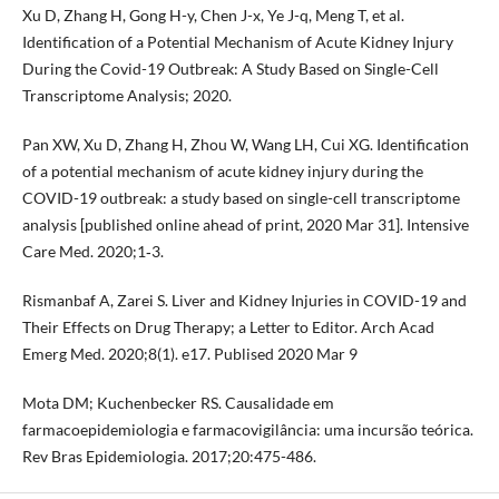
Xu D, Zhang H, Gong H-y, Chen J-x, Ye J-q, Meng T, et al.
Identification of a Potential Mechanism of Acute Kidney Injury
During the Covid-19 Outbreak: A Study Based on Single-Cell
Transcriptome Analysis; 2020.
Pan XW, Xu D, Zhang H, Zhou W, Wang LH, Cui XG. Identification
of a potential mechanism of acute kidney injury during the
COVID-19 outbreak: a study based on single-cell transcriptome
analysis [published online ahead of print, 2020 Mar 31]. Intensive
Care Med. 2020;1‐3.
Rismanbaf A, Zarei S. Liver and Kidney Injuries in COVID-19 and
Their Effects on Drug Therapy; a Letter to Editor. Arch Acad
Emerg Med. 2020;8(1). e17. Publised 2020 Mar 9
Mota DM; Kuchenbecker RS. Causalidade em
farmacoepidemiologia e farmacovigilância: uma incursão teórica.
Rev Bras Epidemiologia. 2017;20:475-486.