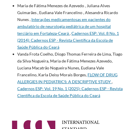
Maria de Fátima Menezes de Azevedo , Juliana Alves
Guimarães , Eudiana Vale Francelino , Alesandra Ricardo
Nunes ,
Interações medicamentosas em pacientes do
ambulatório de neurologia pediátrica de um hospital
terciário em Fortaleza-Ceará
,
Cadernos ESP: Vol. 8 No. 1
(2014): Cadernos ESP - Revista Cientí­fica da Escola de
Saúde Pública do Ceará
Vanda Frota Coelho, Diogo Thomas Ferreira de Lima, Tiago
da Silva Nogueira, Maria de Fátima Menezes Azevedo,
Luciana Macatrão Nogueira Nunes, Eudiana Vale
Francelino, Karla Deisy Morais Borges,
FLOW OF DRUG
ALLERGIES IN PEDIATRICS: A DESCRIPTIVE STUDY
,
Cadernos ESP: Vol. 19 No. 1 (2025): Cadernos ESP - Revista
Cientí­fica da Escola de Saúde Pública do Ceará