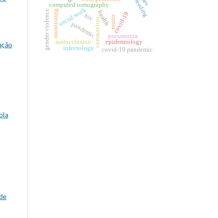
breastfeeding
computed tomography
social work
monitoring
gender violence
health
covid-19
hiv
music
coronavirus
pandemic
pneumonia
malocclusion
epidemiology
zação
infectology
covid-19 pandemic
ola
úde