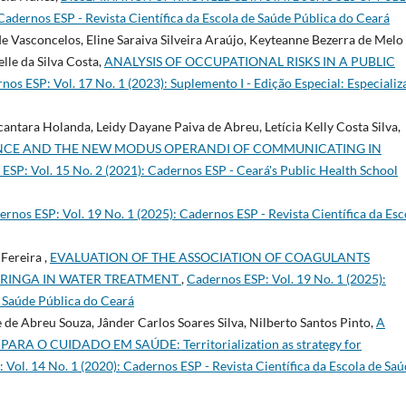
Cadernos ESP - Revista Cientí­fica da Escola de Saúde Pública do Ceará
de Vasconcelos, Eline Saraiva Silveira Araújo, Keyteanne Bezerra de Melo
lle da Silva Costa,
ANALYSIS OF OCCUPATIONAL RISKS IN A PUBLIC
nos ESP: Vol. 17 No. 1 (2023): Suplemento I - Edição Especial: Especiali
ntara Holanda, Leidy Dayane Paiva de Abreu, Letícia Kelly Costa Silva,
NCE AND THE NEW MODUS OPERANDI OF COMMUNICATING IN
ESP: Vol. 15 No. 2 (2021): Cadernos ESP - Ceará's Public Health School
rnos ESP: Vol. 19 No. 1 (2025): Cadernos ESP - Revista Cientí­fica da Esc
Fereira ,
EVALUATION OF THE ASSOCIATION OF COAGULANTS
RINGA IN WATER TREATMENT
,
Cadernos ESP: Vol. 19 No. 1 (2025):
e Saúde Pública do Ceará
 de Abreu Souza, Jânder Carlos Soares Silva, Nilberto Santos Pinto,
A
 O CUIDADO EM SAÚDE: Territorialization as strategy for
Vol. 14 No. 1 (2020): Cadernos ESP - Revista Cientí­fica da Escola de Sa