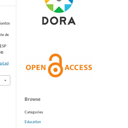
 Santos
ate de
 ESP
ug.
hp/cad
Browse
Categories
Education