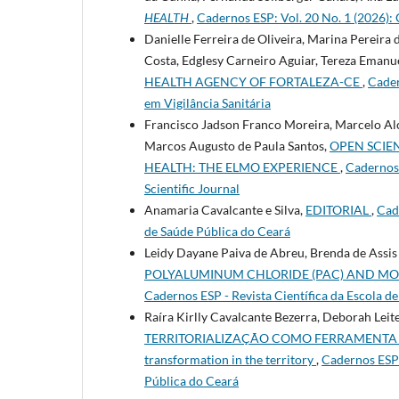
HEALTH
,
Cadernos ESP: Vol. 20 No. 1 (2026): 
Danielle Ferreira de Oliveira, Marina Pereira 
Costa, Edglesy Carneiro Aguiar, Tereza Emanue
HEALTH AGENCY OF FORTALEZA-CE
,
Cader
em Vigilância Sanitária
Francisco Jadson Franco Moreira, Marcelo Alca
Marcos Augusto de Paula Santos,
OPEN SCIE
HEALTH: THE ELMO EXPERIENCE
,
Cadernos 
Scientific Journal
Anamaria Cavalcante e Silva,
EDITORIAL
,
Cade
de Saúde Pública do Ceará
Leidy Dayane Paiva de Abreu, Brenda de Assis 
POLYALUMINUM CHLORIDE (PAC) AND MO
Cadernos ESP - Revista Cientí­fica da Escola d
Raíra Kirlly Cavalcante Bezerra, Deborah Leite
TERRITORIALIZAÇÃO COMO FERRAMENTA PARA
transformation in the territory
,
Cadernos ESP: 
Pública do Ceará