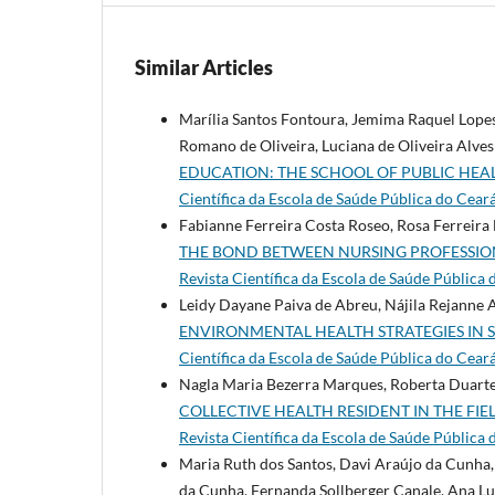
Similar Articles
Marília Santos Fontoura, Jemima Raquel Lopes 
Romano de Oliveira, Luciana de Oliveira Alve
EDUCATION: THE SCHOOL OF PUBLIC HEA
Cientí­fica da Escola de Saúde Pública do Cear
Fabianne Ferreira Costa Roseo, Rosa Ferreira 
THE BOND BETWEEN NURSING PROFESSIO
Revista Cientí­fica da Escola de Saúde Pública
Leidy Dayane Paiva de Abreu, Nájila Rejanne A
ENVIRONMENTAL HEALTH STRATEGIES IN 
Cientí­fica da Escola de Saúde Pública do Cear
Nagla Maria Bezerra Marques, Roberta Duarte
COLLECTIVE HEALTH RESIDENT IN THE FIE
Revista Cientí­fica da Escola de Saúde Pública
Maria Ruth dos Santos, Davi Araújo da Cunha, 
da Cunha, Fernanda Sollberger Canale, Ana L