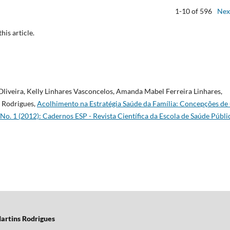
1-10 of 596
Nex
this article.
Oliveira, Kelly Linhares Vasconcelos, Amanda Mabel Ferreira Linhares,
 Rodrigues,
Acolhimento na Estratégia Saúde da Família: Concepções de
No. 1 (2012): Cadernos ESP - Revista Cientí­fica da Escola de Saúde Públi
artins Rodrigues