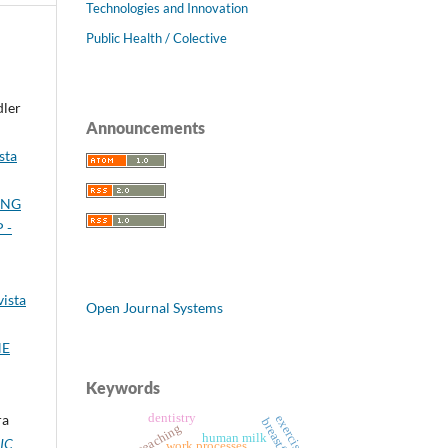
Technologies and Innovation
Public Health / Colective
dler
Announcements
sta
ING
 -
vista
Open Journal Systems
HE
Keywords
ra
dentistry
exercises
teaching
human milk
IC
work processes