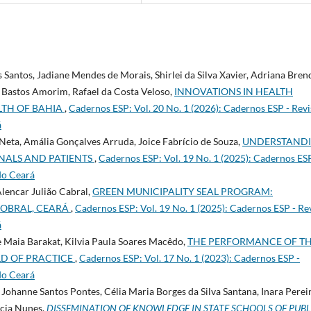
Santos, Jadiane Mendes de Morais, Shirlei da Silva Xavier, Adriana Bren
s Bastos Amorim, Rafael da Costa Veloso,
INNOVATIONS IN HEALTH
LTH OF BAHIA
,
Cadernos ESP: Vol. 20 No. 1 (2026): Cadernos ESP - Revi
á
Neta, Amália Gonçalves Arruda, Joice Fabrício de Souza,
UNDERSTAND
NALS AND PATIENTS
,
Cadernos ESP: Vol. 19 No. 1 (2025): Cadernos ESP
 do Ceará
lencar Julião Cabral,
GREEN MUNICIPALITY SEAL PROGRAM:
SOBRAL, CEARÁ
,
Cadernos ESP: Vol. 19 No. 1 (2025): Cadernos ESP - Re
á
 Maia Barakat, Kilvia Paula Soares Macêdo,
THE PERFORMANCE OF T
LD OF PRACTICE
,
Cadernos ESP: Vol. 17 No. 1 (2023): Cadernos ESP -
 do Ceará
Johanne Santos Pontes, Célia Maria Borges da Silva Santana, Inara Perei
ucia Nunes,
DISSEMINATION OF KNOWLEDGE IN STATE SCHOOLS OF PUBL