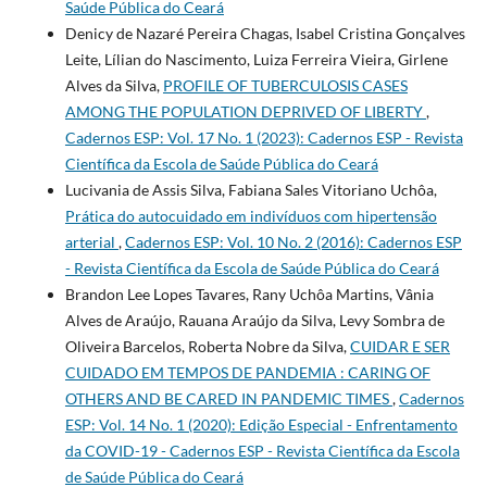
Saúde Pública do Ceará
Denicy de Nazaré Pereira Chagas, Isabel Cristina Gonçalves
Leite, Lílian do Nascimento, Luiza Ferreira Vieira, Girlene
Alves da Silva,
PROFILE OF TUBERCULOSIS CASES
AMONG THE POPULATION DEPRIVED OF LIBERTY
,
Cadernos ESP: Vol. 17 No. 1 (2023): Cadernos ESP - Revista
Cientí­fica da Escola de Saúde Pública do Ceará
Lucivania de Assis Silva, Fabiana Sales Vitoriano Uchôa,
Prática do autocuidado em indivíduos com hipertensão
arterial
,
Cadernos ESP: Vol. 10 No. 2 (2016): Cadernos ESP
- Revista Cientí­fica da Escola de Saúde Pública do Ceará
Brandon Lee Lopes Tavares, Rany Uchôa Martins, Vânia
Alves de Araújo, Rauana Araújo da Silva, Levy Sombra de
Oliveira Barcelos, Roberta Nobre da Silva,
CUIDAR E SER
CUIDADO EM TEMPOS DE PANDEMIA : CARING OF
OTHERS AND BE CARED IN PANDEMIC TIMES
,
Cadernos
ESP: Vol. 14 No. 1 (2020): Edição Especial - Enfrentamento
da COVID-19 - Cadernos ESP - Revista Cientí­fica da Escola
de Saúde Pública do Ceará