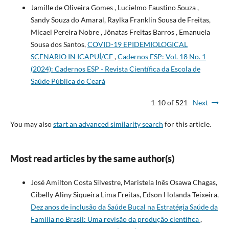
Jamille de Oliveira Gomes , Lucielmo Faustino Souza ,
Sandy Souza do Amaral, Raylka Franklin Sousa de Freitas,
Micael Pereira Nobre , Jônatas Freitas Barros , Emanuela
Sousa dos Santos,
COVID-19 EPIDEMIOLOGICAL
SCENARIO IN ICAPUÍ/CE
,
Cadernos ESP: Vol. 18 No. 1
(2024): Cadernos ESP - Revista Cientí­fica da Escola de
Saúde Pública do Ceará
1-10 of 521
Next
You may also
start an advanced similarity search
for this article.
Most read articles by the same author(s)
José Amilton Costa Silvestre, Maristela Inês Osawa Chagas,
Cibelly Aliny Siqueira Lima Freitas, Edson Holanda Teixeira,
Dez anos de inclusão da Saúde Bucal na Estratégia Saúde da
Família no Brasil: Uma revisão da produção científica
,