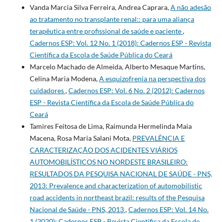
Vanda Marcia Silva Ferreira, Andrea Caprara,
A não adesão
ao tratamento no transplante renal:: para uma aliança
terapêutica entre profissional de saúde e paciente
,
Cadernos ESP: Vol. 12 No. 1 (2018): Cadernos ESP - Revista
Cientí­fica da Escola de Saúde Pública do Ceará
Marcelo Machado de Almeida, Alberto Mesaque Martins,
Celina Maria Modena,
A esquizofrenia na perspectiva dos
cuidadores
,
Cadernos ESP: Vol. 6 No. 2 (2012): Cadernos
ESP - Revista Cientí­fica da Escola de Saúde Pública do
Ceará
Tamires Feitosa de Lima, Raimunda Hermelinda Maia
Macena, Rosa Maria Salani Mota,
PREVALÊNCIA E
CARACTERIZAÇÃO DOS ACIDENTES VIÁRIOS
AUTOMOBILÍSTICOS NO NORDESTE BRASILEIRO:
RESULTADOS DA PESQUISA NACIONAL DE SAÚDE - PNS,
2013: Prevalence and characterization of automobilistic
road accidents in northeast brazil: results of the Pesquisa
Nacional de Saúde - PNS, 2013
,
Cadernos ESP: Vol. 14 No.
1 (2020): Cadernos ESP - Revista Cientí­fica da Escola de