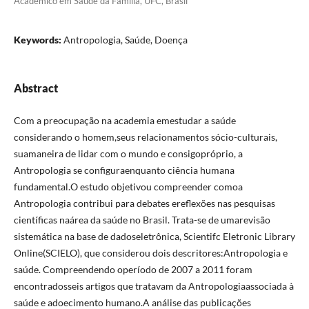
Acadêmico em Saúde da Família, UFC, Brasil
Keywords:
Antropologia, Saúde, Doença
Abstract
Com a preocupação na academia emestudar a saúde
considerando o homem,seus relacionamentos sócio-culturais,
suamaneira de lidar com o mundo e consigopróprio, a
Antropologia se configuraenquanto ciência humana
fundamental.O estudo objetivou compreender comoa
Antropologia contribui para debates ereflexões nas pesquisas
científicas naárea da saúde no Brasil. Trata-se de umarevisão
sistemática na base de dadoseletrônica, Scientifc Eletronic Library
Online(SCIELO), que considerou dois descritores:Antropologia e
saúde. Compreendendo operíodo de 2007 a 2011 foram
encontradosseis artigos que tratavam da Antropologiaassociada à
saúde e adoecimento humano.A análise das publicações