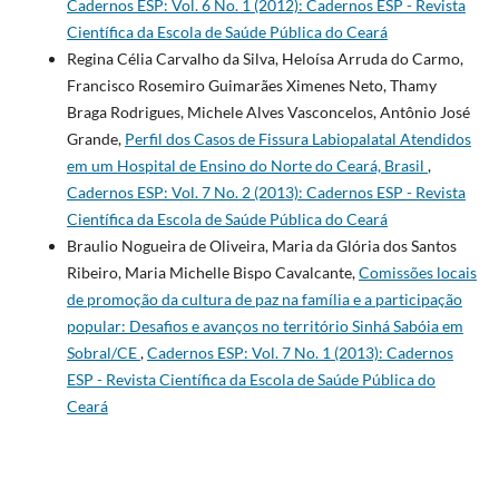
Cadernos ESP: Vol. 6 No. 1 (2012): Cadernos ESP - Revista
Cientí­fica da Escola de Saúde Pública do Ceará
Regina Célia Carvalho da Silva, Heloísa Arruda do Carmo,
Francisco Rosemiro Guimarães Ximenes Neto, Thamy
Braga Rodrigues, Michele Alves Vasconcelos, Antônio José
Grande,
Perfil dos Casos de Fissura Labiopalatal Atendidos
em um Hospital de Ensino do Norte do Ceará, Brasil
,
Cadernos ESP: Vol. 7 No. 2 (2013): Cadernos ESP - Revista
Cientí­fica da Escola de Saúde Pública do Ceará
Braulio Nogueira de Oliveira, Maria da Glória dos Santos
Ribeiro, Maria Michelle Bispo Cavalcante,
Comissões locais
de promoção da cultura de paz na família e a participação
popular: Desafios e avanços no território Sinhá Sabóia em
Sobral/CE
,
Cadernos ESP: Vol. 7 No. 1 (2013): Cadernos
ESP - Revista Cientí­fica da Escola de Saúde Pública do
Ceará