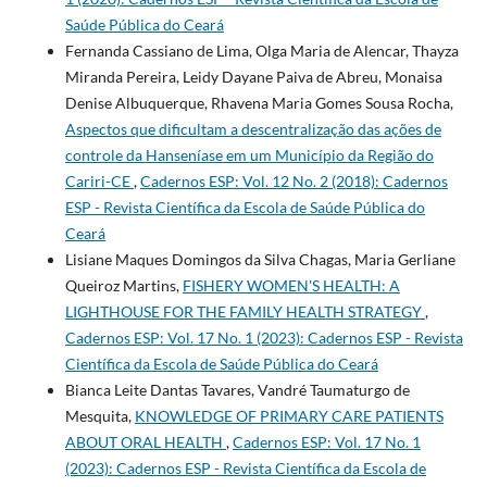
Saúde Pública do Ceará
Fernanda Cassiano de Lima, Olga Maria de Alencar, Thayza
Miranda Pereira, Leidy Dayane Paiva de Abreu, Monaisa
Denise Albuquerque, Rhavena Maria Gomes Sousa Rocha,
Aspectos que dificultam a descentralização das ações de
controle da Hanseníase em um Município da Região do
Cariri-CE
,
Cadernos ESP: Vol. 12 No. 2 (2018): Cadernos
ESP - Revista Cientí­fica da Escola de Saúde Pública do
Ceará
Lisiane Maques Domingos da Silva Chagas, Maria Gerliane
Queiroz Martins,
FISHERY WOMEN'S HEALTH: A
LIGHTHOUSE FOR THE FAMILY HEALTH STRATEGY
,
Cadernos ESP: Vol. 17 No. 1 (2023): Cadernos ESP - Revista
Cientí­fica da Escola de Saúde Pública do Ceará
Bianca Leite Dantas Tavares, Vandré Taumaturgo de
Mesquita,
KNOWLEDGE OF PRIMARY CARE PATIENTS
ABOUT ORAL HEALTH
,
Cadernos ESP: Vol. 17 No. 1
(2023): Cadernos ESP - Revista Cientí­fica da Escola de