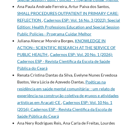
Ana Paula Andrade Ferreira, Artur Paiva dos Santos,
SMALL PROCEDURES OUTPATIENT IN PRIMARY CARE:
REFLECTION
,
Cadernos ESP: Vol. 16 No. 3 (2022): Special
Edition: Health Professions Education and Special Session
Public Policies - Programa Cuidar Melhor
Juliana Alencar Moreira Borges,
KNOWLEDGE IN
ACTION:: SCIENTIFIC RESEARCH AT THE SERVICE OF
PUBLIC HEALTH
,
Cadernos ESP: Vol. 20 No. 1 (2026):
Cadernos ESP - Revista Cientí­fica da Escola de Saúde
Pública do Ceará
Renata Cristina Dantas da Silva, Evelyne Nunes Ervedosa
Bastos, Vera Lúcia de Azevedo Dantas,
Poéticas na
residência em saúde mental comunitária: : um relato de
experiência na construção coletiva de grupos e atividades
artísticas em Aracati-CE
,
Cadernos ESP: Vol. 10 No. 1
(2016): Cadernos ESP - Revista Cientí­fica da Escola de
Saúde Pública do Ceará
Ana Nery Rodrigues Reis, Ana Carla de Freitas, Lourdes