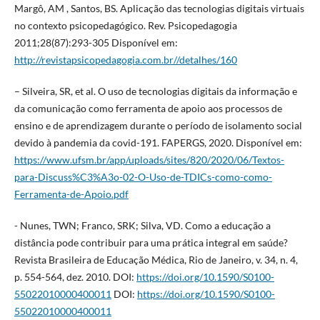
Margô, AM , Santos, BS. Aplicação das tecnologias digitais virtuais
no contexto psicopedagógico. Rev. Psicopedagogia
2011;28(87):293-305 Disponível em:
http://revistapsicopedagogia.com.br//detalhes/160
– Silveira, SR, et al. O uso de tecnologias digitais da informação e
da comunicação como ferramenta de apoio aos processos de
ensino e de aprendizagem durante o período de isolamento social
devido à pandemia da covid-191. FAPERGS, 2020. Disponível em:
https://www.ufsm.br/app/uploads/sites/820/2020/06/Textos-
para-Discuss%C3%A3o-02-O-Uso-de-TDICs-como-como-
Ferramenta-de-Apoio.pdf
- Nunes, TWN; Franco, SRK; Silva, VD. Como a educação a
distância pode contribuir para uma prática integral em saúde?
Revista Brasileira de Educação Médica, Rio de Janeiro, v. 34, n. 4,
p. 554-564, dez. 2010. DOI:
https://doi.org/10.1590/S0100-
55022010000400011
DOI:
https://doi.org/10.1590/S0100-
55022010000400011