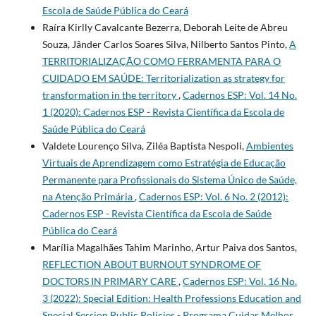
Escola de Saúde Pública do Ceará
Raíra Kirlly Cavalcante Bezerra, Deborah Leite de Abreu
Souza, Jânder Carlos Soares Silva, Nilberto Santos Pinto,
A
TERRITORIALIZAÇÃO COMO FERRAMENTA PARA O
CUIDADO EM SAÚDE: Territorialization as strategy for
transformation in the territory
,
Cadernos ESP: Vol. 14 No.
1 (2020): Cadernos ESP - Revista Cientí­fica da Escola de
Saúde Pública do Ceará
Valdete Lourenço Silva, Ziléa Baptista Nespoli,
Ambientes
Virtuais de Aprendizagem como Estratégia de Educação
Permanente para Profissionais do Sistema Único de Saúde,
na Atenção Primária
,
Cadernos ESP: Vol. 6 No. 2 (2012):
Cadernos ESP - Revista Cientí­fica da Escola de Saúde
Pública do Ceará
Marília Magalhães Tahim Marinho, Artur Paiva dos Santos,
REFLECTION ABOUT BURNOUT SYNDROME OF
DOCTORS IN PRIMARY CARE
,
Cadernos ESP: Vol. 16 No.
3 (2022): Special Edition: Health Professions Education and
Special Session Public Policies - Programa Cuidar Melhor