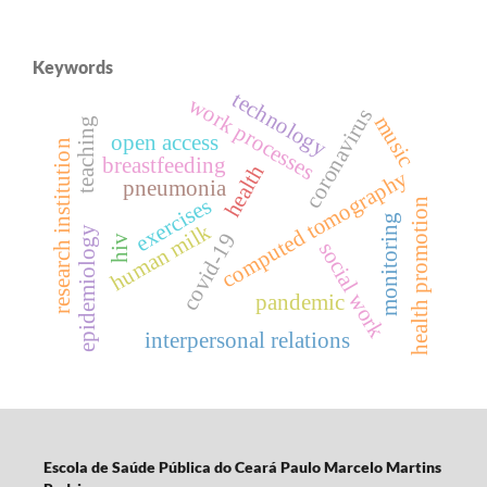
Keywords
technology
work processes
coronavirus
music
teaching
open access
research institution
breastfeeding
health
computed tomography
pneumonia
exercises
health promotion
monitoring
human milk
epidemiology
covid-19
hiv
social work
pandemic
interpersonal relations
Escola d
e Saúde Pública do Ceará Paulo Marcelo Martins