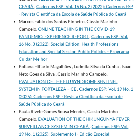
CEARÁ
,
Cadernos ESP: Vol. 16 No. 2 (2022): Cadernos ESP
- Revista Cientí­fica da Escola de Saúde Pública do Ceará
Marcos Fábio dos Santos Pinheiro, Cássio Marinho
Campelo,
ONLINE TEACHING IN THE COVID-19
PANDEMIC: EXPERIENCE REPORT
,
Cadernos ESP: Vol.
16 No. 3 (2022): Special Edition: Health Professions
Education and Special Session Public Policies - Programa
Cuidar Melhor
Poliana Hil´ario Magalhães , Ludmila Silva da Cunha , Isaac
Neto Goes da Silva , Cassio Marinho Campelo,
EVALUATION OF THE FLU SYNDROME SENTINEL
SYSTEM IN FORTALEZA – CE
,
Cadernos ESP: Vol. 19 No. 1
(2025): Cadernos ESP - Revista Cientí­fica da Escola de
Saúde Pública do Ceará
Paula Rivele Gomes Sousa Mendes, Cassio Marinho
Campelo,
EVALUATION OF THE CHIKUNGUNYA FEVER
SURVEILLANCE SYSTEM IN CEARÁ
,
Cadernos ESP: Vol.
19 No. 1 (2025): Suplemento I - Edição Especial: