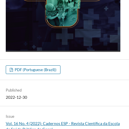
PDF (Portuguese (Brazil))
Published
2022-12-30
Issue
Vol. 16 No. 4 (2022): Cadernos ESP - Revista Cientí­fica da Escola