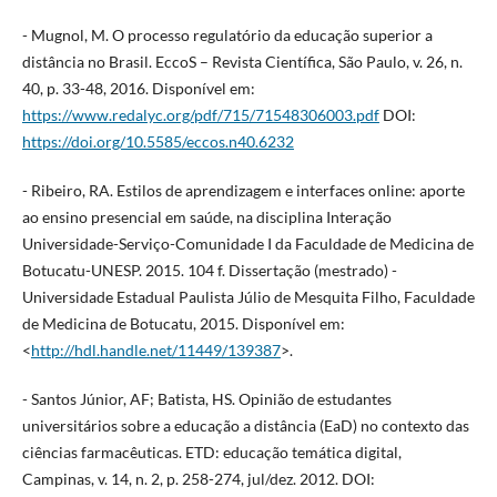
- Mugnol, M. O processo regulatório da educação superior a
distância no Brasil. EccoS – Revista Científica, São Paulo, v. 26, n.
40, p. 33-48, 2016. Disponível em:
https://www.redalyc.org/pdf/715/71548306003.pdf
DOI:
https://doi.org/10.5585/eccos.n40.6232
- Ribeiro, RA. Estilos de aprendizagem e interfaces online: aporte
ao ensino presencial em saúde, na disciplina Interação
Universidade-Serviço-Comunidade I da Faculdade de Medicina de
Botucatu-UNESP. 2015. 104 f. Dissertação (mestrado) -
Universidade Estadual Paulista Júlio de Mesquita Filho, Faculdade
de Medicina de Botucatu, 2015. Disponível em:
<
http://hdl.handle.net/11449/139387
>.
- Santos Júnior, AF; Batista, HS. Opinião de estudantes
universitários sobre a educação a distância (EaD) no contexto das
ciências farmacêuticas. ETD: educação temática digital,
Campinas, v. 14, n. 2, p. 258-274, jul/dez. 2012. DOI: