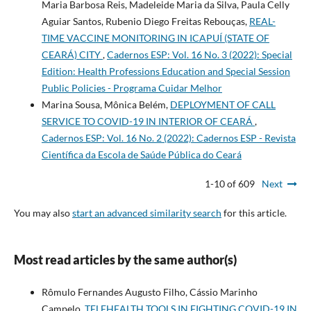
Maria Barbosa Reis, Madeleide Maria da Silva, Paula Celly
Aguiar Santos, Rubenio Diego Freitas Rebouças,
REAL-
TIME VACCINE MONITORING IN ICAPUÍ (STATE OF
CEARÁ) CITY
,
Cadernos ESP: Vol. 16 No. 3 (2022): Special
Edition: Health Professions Education and Special Session
Public Policies - Programa Cuidar Melhor
Marina Sousa, Mônica Belém,
DEPLOYMENT OF CALL
SERVICE TO COVID-19 IN INTERIOR OF CEARÁ
,
Cadernos ESP: Vol. 16 No. 2 (2022): Cadernos ESP - Revista
Cientí­fica da Escola de Saúde Pública do Ceará
1-10 of 609
Next
You may also
start an advanced similarity search
for this article.
Most read articles by the same author(s)
Rômulo Fernandes Augusto Filho, Cássio Marinho
Campelo,
TELEHEALTH TOOLS IN FIGHTING COVID-19 IN