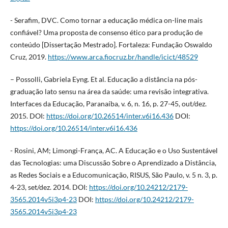
- Serafim, DVC. Como tornar a educação médica on-line mais
confiável? Uma proposta de consenso ético para produção de
conteúdo [Dissertação Mestrado]. Fortaleza: Fundação Oswaldo
Cruz, 2019.
https://www.arca.fiocruz.br/handle/icict/48529
– Possolli, Gabriela Eyng. Et al. Educação a distância na pós-
graduação lato sensu na área da saúde: uma revisão integrativa.
Interfaces da Educação, Paranaíba, v. 6, n. 16, p. 27-45, out/dez.
2015. DOI:
https://doi.org/10.26514/inter.v6i16.436
DOI:
https://doi.org/10.26514/inter.v6i16.436
- Rosini, AM; Limongi-França, AC. A Educação e o Uso Sustentável
das Tecnologias: uma Discussão Sobre o Aprendizado a Distância,
as Redes Sociais e a Educomunicação, RISUS, São Paulo, v. 5 n. 3, p.
4-23, set/dez. 2014. DOI:
https://doi.org/10.24212/2179-
3565.2014v5i3p4-23
DOI:
https://doi.org/10.24212/2179-
3565.2014v5i3p4-23