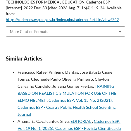
TECHNOLOGIES FOR MEDICAL EDUCATION. Cadernos ESP
[Internet]. 2022 Dec. 30 [cited 2026 Aug. 7];16(4):119-24. Available
from:
https://cadernos.esp.ce.gov.br/index.php/cadernos/article/view/742
More Citation Formats
Similar Articles
Francisco Rafael Pinheiro Dantas, José Batista Cisne
Tomaz, Cleoneide Paulo Oliveira Pinheiro, Cleyton
Carvalho Cândido, Julyana Gomes Freitas,
TRAINING
BASED ON REALISTIC SIMULATION FOR USE OF THE
ELMO HELMET
,
Cadernos ESP: Vol. 15 No. 2 (2021):
Cadernos ESP - Ceará's Public Health School Scientific
Journal
Anamaria Cavalcante e Silva,
EDITORIAL
,
Cadernos ESP:
Vol. 19 No. 1 (2025): Cadernos ESP - Revista Cientí­fica da