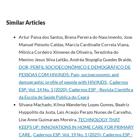
Similar Articles
Artur Paiva dos Santos, Brena Pereira do Nascimento, Jose
Manuel Peixoto Caldas, Marcia Cardinalle Correia Viana,
Mônica Cordeiro Ximenes de Oliveira, Terezinha do
Menino Jesus Silva Leitão, Andréa Stopíglia Guedes Braide,
DOR, PERFIL SOCIOECONÔMICO E DEMOGRÁFICO DE
PESSOAS COM HIV/AIDS: Pain, socioeconomic and
demographic profile of people with HIV/AIDS
,
Cadernos
ESP: Vol. 14 No. 1 (2020): Cadernos ESP - Revista Cientí­fica
da Escola de Saúde Pública do Ceará
Silvana Machado, Kilma Wanderley Lopes Gomes, Beatriz
Hyppolito da Justa, Lais Araujo Perazo Nunes de Carvalho,
Lise Anne Guimaraes Moreira,
TECHNOLOGY THAT
KEEPS UP: INNOVATIONS IN HOME CARE FOR PRIMARY
CARE
,
Cadernos ESP: Vol. 19 No. 1 (2025): Cadernos ESP -