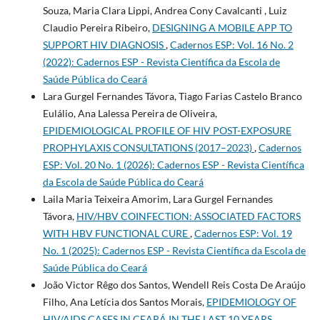
Souza, Maria Clara Lippi, Andrea Cony Cavalcanti , Luiz
Claudio Pereira Ribeiro,
DESIGNING A MOBILE APP TO
SUPPORT HIV DIAGNOSIS
,
Cadernos ESP: Vol. 16 No. 2
(2022): Cadernos ESP - Revista Cientí­fica da Escola de
Saúde Pública do Ceará
Lara Gurgel Fernandes Távora, Tiago Farias Castelo Branco
Eulálio, Ana Lalessa Pereira de Oliveira,
EPIDEMIOLOGICAL PROFILE OF HIV POST-EXPOSURE
PROPHYLAXIS CONSULTATIONS (2017–2023)
,
Cadernos
ESP: Vol. 20 No. 1 (2026): Cadernos ESP - Revista Cientí­fica
da Escola de Saúde Pública do Ceará
Laila Maria Teixeira Amorim, Lara Gurgel Fernandes
Távora,
HIV/HBV COINFECTION: ASSOCIATED FACTORS
WITH HBV FUNCTIONAL CURE
,
Cadernos ESP: Vol. 19
No. 1 (2025): Cadernos ESP - Revista Cientí­fica da Escola de
Saúde Pública do Ceará
João Victor Rêgo dos Santos, Wendell Reis Costa De Araújo
Filho, Ana Letícia dos Santos Morais,
EPIDEMIOLOGY OF
HIV/AIDS CASES IN CEARÁ IN THE LAST 10 YEARS
,