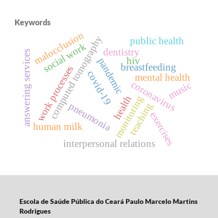
Keywords
malocclusion
computed tomography
public health
social work
dentistry
answering services
hiv
pandemic
breastfeeding
work processes
covid-19
mental health
coronavirus
music
health
monitoring
pneumonia
teaching
exercises
human milk
interpersonal relations
Escola d
e Saúde Pública do Ceará Paulo Marcelo Martins
Rodrigues