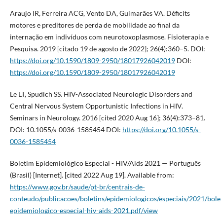
Araujo IR, Ferreira ACG, Vento DA, Guimarães VA. Déficits
motores e preditores de perda de mobilidade ao final da
internação em indivíduos com neurotoxoplasmose. Fisioterapia e
Pesquisa. 2019 [citado 19 de agosto de 2022]; 26(4):360–5. DOI:
https://doi.org/10.1590/1809-2950/18017926042019
DOI:
https://doi.org/10.1590/1809-2950/18017926042019
Le LT, Spudich SS. HIV-Associated Neurologic Disorders and
Central Nervous System Opportunistic Infections in HIV.
Seminars in Neurology. 2016 [cited 2020 Aug 16]; 36(4):373–81.
DOI: 10.1055/s-0036-1585454 DOI:
https://doi.org/10.1055/s-
0036-1585454
Boletim Epidemiológico Especial - HIV/Aids 2021 — Português
(Brasil) [Internet]. [cited 2022 Aug 19]. Available from:
https://www.gov.br/saude/pt-br/centrais-de-
conteudo/publicacoes/boletins/epidemiologicos/especiais/2021/bole
epidemiologico-especial-hiv-aids-2021.pdf/view