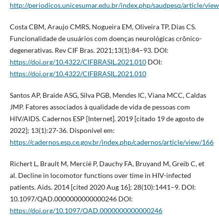
http://periodicos.unicesumar.edu.br/index.php/saudpesq/article/vie
Costa CBM, Araujo CMRS, Nogueira EM, Oliveira TP, Dias CS.
Funcionalidade de usuários com doenças neurológicas crônico-
degenerativas. Rev CIF Bras. 2021;13(1):84–93. DOI:
https://doi.org/10.4322/CIFBRASIL.2021.010
DOI:
https://doi.org/10.4322/CIFBRASIL.2021.010
Santos AP, Braide ASG, Silva PGB, Mendes IC, Viana MCC, Caldas
JMP. Fatores associados à qualidade de vida de pessoas com
HIV/AIDS. Cadernos ESP [Internet]. 2019 [citado 19 de agosto de
2022]; 13(1):27-36. Disponível em:
https://cadernos.esp.ce.gov.br/index.php/cadernos/article/view/166
Richert L, Brault M, Mercié P, Dauchy FA, Bruyand M, Greib C, et
al. Decline in locomotor functions over time in HIV-infected
patients. Aids. 2014 [cited 2020 Aug 16]; 28(10):1441–9. DOI:
10.1097/QAD.0000000000000246 DOI:
https://doi.org/10.1097/QAD.0000000000000246