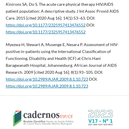
Kinirons SA, Do S. The acute care physical therapy HIV/AIDS
patient population: A descriptive study. J Int Assoc Provid AIDS
Care. 2015 [cited 2020 Aug 16]; 14(1):53–63. DOI:
https://doi.org/10.1177/2325957413476552
DOI:
https://doi.org/10.1177/2325957413476552
Myezwa H, Stewart A, Musenge E, Nesara P. Assessment of HIV-
positive in-patients using the International Classification of
Functioning, Disability and Health (ICF) at Chris Hani
Baragwanath Hospital, Johannesburg. African Journal of AIDS
Research. 2009 [cited 2020 Aug 16]; 8(1):93–105. DOI:
https://doi.org/10.2989/AJAR.2009.8.1.10.723
DOI:
https://doi.org/10.2989/AJAR.2009.8.1.10.723