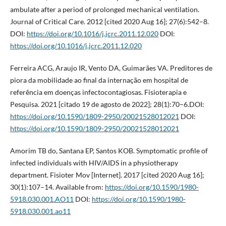
ambulate after a period of prolonged mechanical ventilation.
Journal of Critical Care. 2012 [cited 2020 Aug 16]; 27(6):542–8.
DOI:
https://doi.org/10.1016/j.jcrc.2011.12.020
DOI:
https://doi.org/10.1016/j.jcrc.2011.12.020
Ferreira ACG, Araujo IR, Vento DA, Guimarães VA. Preditores de
piora da mobilidade ao final da internação em hospital de
referência em doenças infectocontagiosas. Fisioterapia e
Pesquisa. 2021 [citado 19 de agosto de 2022]; 28(1):70–6.DOI:
https://doi.org/10.1590/1809-2950/20021528012021
DOI:
https://doi.org/10.1590/1809-2950/20021528012021
Amorim TB do, Santana EP, Santos KOB. Symptomatic profile of
infected individuals with HIV/AIDS in a physiotherapy
department. Fisioter Mov [Internet]. 2017 [cited 2020 Aug 16];
30(1):107–14. Available from:
https://doi.org/10.1590/1980-
5918.030.001.AO11
DOI:
https://doi.org/10.1590/1980-
5918.030.001.ao11