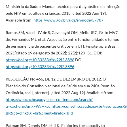
Ministério da Saúde. Manual técnico para diagnóstico da infecção
pelo HIV em adultos e crianças. 2018 [cited 2022 Aug 19];
Available from:
https://www.gov.br/aids/en/node/57787
Ramos SM, Vaceli JV de S, Cavenaghi OM, Mello JRC, Brito MVC
de, Fernandes MJ, et al. Associação entre funcionalidade e tempo
de permanência de pacientes críticos em UTI. Fisioterapia Brasil.
2021[citado 19 de agosto de 2022]; 22(2):120–31. DOI:
https://doi.org/10.33233/fb.v22i2.3896
DOI:
https://doi.org/10.33233/fb.v22i2.3896
RESOLUÇÃO No 466, DE 12 DE DEZEMBRO DE 2012. O
Plenário do Conselho Nacional de Saúde em sua 240a Reunião
Ordinária, real [Internet]. [cited 2022 Aug 19]. Available from:
https://webcache.googleusercontent.com/search?
q=cache:zgAmxFWaHkoJ:https://conselho.saude.gov.br/resolucoes
BR&ct=clnk&gl=br&client=firefox-b-d
Patman SM, Dennis DM, Hill K. Exploring the capacity to