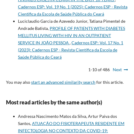
Cadernos ESP: Vol. 19 No. 1 (2025): Cadernos ESP - Revista
Cientí­fica da Escola de Saúde Pública do Ceará
Luciclaudio Garcia de Azevedo Junior, Tatiana Pimentel de
Andrade Batista,
PROFILE OF PATIENTS WITH DIABETES
MELLITUS LIVING WITH HIV IN AN OUTPATIENT
SERVICE IN JOÃO PESSOA
,
Cadernos ESP: Vol. 17 No. 1
(2023): Cadernos ESP - Revista Cientí­fica da Escola de
Saúde Pública do Ceará
1-10 of 486
Next
You may also
start an advanced similarity search
for this article.
Most read articles by the same author(s)
Andressa Nascimento Matos da Silva, Artur Paiva dos
Santos,
ATUAÇÃO DO FISIOTERAPEUTA RESIDENTE EM
INFECTOLOGIA NO CONTEXTO DA COVID-19: