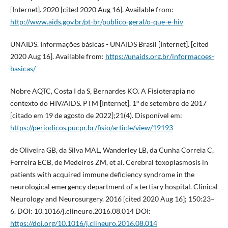
[Internet]. 2020 [cited 2020 Aug 16]. Available from:
http://www.aids.gov.br/pt-br/publico-geral/o-que-e-hiv
UNAIDS. Informações básicas - UNAIDS Brasil [Internet]. [cited
2020 Aug 16]. Available from:
https://unaids.org.br/informacoes-
basicas/
Nobre AQTC, Costa I da S, Bernardes KO. A Fisioterapia no
contexto do HIV/AIDS. PTM [Internet]. 1º de setembro de 2017
[citado em 19 de agosto de 2022];21(4). Disponível em:
https://periodicos.pucpr.br/fisio/article/view/19193
de Oliveira GB, da Silva MAL, Wanderley LB, da Cunha Correia C,
Ferreira ECB, de Medeiros ZM, et al. Cerebral toxoplasmosis in
patients with acquired immune deficiency syndrome in the
neurological emergency department of a tertiary hospital. Clinical
Neurology and Neurosurgery. 2016 [cited 2020 Aug 16]; 150:23–
6. DOI: 10.1016/j.clineuro.2016.08.014 DOI:
https://doi.org/10.1016/j.clineuro.2016.08.014