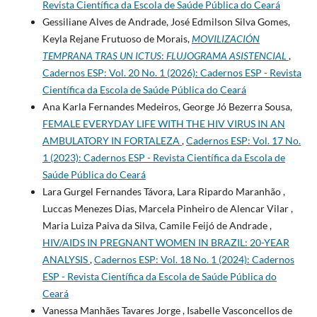
Revista Cientí­fica da Escola de Saúde Pública do Ceará
Gessiliane Alves de Andrade, José Edmilson Silva Gomes,
Keyla Rejane Frutuoso de Morais,
MOVILIZACIÓN
TEMPRANA TRAS UN ICTUS
:
FLUJOGRAMA ASISTENCIAL
,
Cadernos ESP: Vol. 20 No. 1 (2026): Cadernos ESP - Revista
Cientí­fica da Escola de Saúde Pública do Ceará
Ana Karla Fernandes Medeiros, George Jó Bezerra Sousa,
FEMALE EVERYDAY LIFE WITH THE HIV VIRUS IN AN
AMBULATORY IN FORTALEZA
,
Cadernos ESP: Vol. 17 No.
1 (2023): Cadernos ESP - Revista Cientí­fica da Escola de
Saúde Pública do Ceará
Lara Gurgel Fernandes Távora, Lara Ripardo Maranhão ,
Luccas Menezes Dias, Marcela Pinheiro de Alencar Vilar ,
Maria Luiza Paiva da Silva, Camile Feijó de Andrade ,
HIV/AIDS IN PREGNANT WOMEN IN BRAZIL: 20-YEAR
ANALYSIS
,
Cadernos ESP: Vol. 18 No. 1 (2024): Cadernos
ESP - Revista Cientí­fica da Escola de Saúde Pública do
Ceará
Vanessa Manhães Tavares Jorge , Isabelle Vasconcellos de