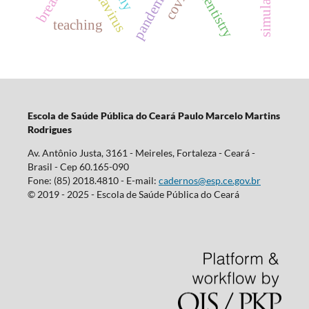
coronavirus
pandemic
dentistry
teaching
Escola d
e Saúde Pública do Ceará Paulo Marcelo Martins
Rodrigues
Av. Antônio Justa, 3161 - Meireles, Fortaleza - Ceará -
Brasil - Cep 60.165-090
Fone: (85) 2018.4810 - E-mail:
cadernos@esp.ce.gov.br
© 2019 - 2025 - Escola de Saúde Pública do Ceará