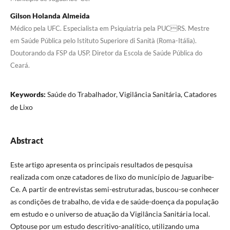
Gilson Holanda Almeida
Médico pela UFC. Especialista em Psiquiatria pela PUCRS. Mestre
em Saúde Pública pelo Istituto Superiore di Sanità (Roma-Itália).
Doutorando da FSP da USP. Diretor da Escola de Saúde Pública do
Ceará.
Keywords:
Saúde do Trabalhador, Vigilância Sanitária, Catadores
de Lixo
Abstract
Este artigo apresenta os principais resultados de pesquisa
realizada com onze catadores de lixo do município de Jaguaribe-
Ce. A partir de entrevistas semi-estruturadas, buscou-se conhecer
as condições de trabalho, de vida e de saúde-doença da população
em estudo e o universo de atuação da Vigilância Sanitária local.
Optouse por um estudo descritivo-analítico, utilizando uma