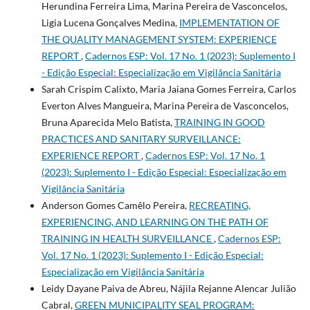
Herundina Ferreira Lima, Marina Pereira de Vasconcelos,
Ligia Lucena Gonçalves Medina,
IMPLEMENTATION OF
THE QUALITY MANAGEMENT SYSTEM: EXPERIENCE
REPORT
,
Cadernos ESP: Vol. 17 No. 1 (2023): Suplemento I
- Edição Especial: Especialização em Vigilância Sanitária
Sarah Crispim Calixto, Maria Jaiana Gomes Ferreira, Carlos
Everton Alves Mangueira, Marina Pereira de Vasconcelos,
Bruna Aparecida Melo Batista,
TRAINING IN GOOD
PRACTICES AND SANITARY SURVEILLANCE:
EXPERIENCE REPORT
,
Cadernos ESP: Vol. 17 No. 1
(2023): Suplemento I - Edição Especial: Especialização em
Vigilância Sanitária
Anderson Gomes Camêlo Pereira,
RECREATING,
EXPERIENCING, AND LEARNING ON THE PATH OF
TRAINING IN HEALTH SURVEILLANCE
,
Cadernos ESP:
Vol. 17 No. 1 (2023): Suplemento I - Edição Especial:
Especialização em Vigilância Sanitária
Leidy Dayane Paiva de Abreu, Nájila Rejanne Alencar Julião
Cabral,
GREEN MUNICIPALITY SEAL PROGRAM: