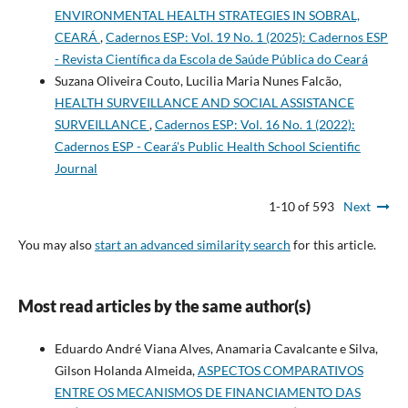
ENVIRONMENTAL HEALTH STRATEGIES IN SOBRAL,
CEARÁ
,
Cadernos ESP: Vol. 19 No. 1 (2025): Cadernos ESP
- Revista Cientí­fica da Escola de Saúde Pública do Ceará
Suzana Oliveira Couto, Lucilia Maria Nunes Falcão,
HEALTH SURVEILLANCE AND SOCIAL ASSISTANCE
SURVEILLANCE
,
Cadernos ESP: Vol. 16 No. 1 (2022):
Cadernos ESP - Ceará's Public Health School Scientific
Journal
1-10 of 593
Next
You may also
start an advanced similarity search
for this article.
Most read articles by the same author(s)
Eduardo André Viana Alves, Anamaria Cavalcante e Silva,
Gilson Holanda Almeida,
ASPECTOS COMPARATIVOS
ENTRE OS MECANISMOS DE FINANCIAMENTO DAS