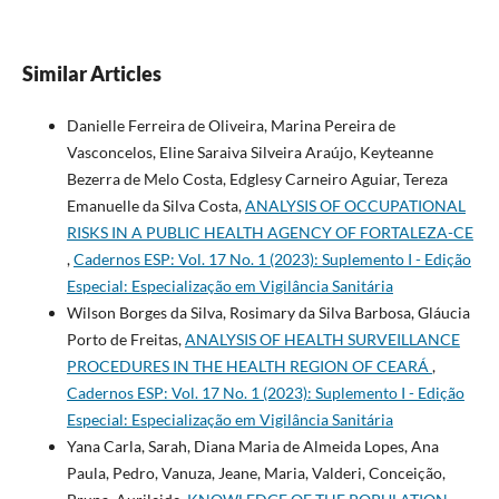
Similar Articles
Danielle Ferreira de Oliveira, Marina Pereira de
Vasconcelos, Eline Saraiva Silveira Araújo, Keyteanne
Bezerra de Melo Costa, Edglesy Carneiro Aguiar, Tereza
Emanuelle da Silva Costa,
ANALYSIS OF OCCUPATIONAL
RISKS IN A PUBLIC HEALTH AGENCY OF FORTALEZA-CE
,
Cadernos ESP: Vol. 17 No. 1 (2023): Suplemento I - Edição
Especial: Especialização em Vigilância Sanitária
Wilson Borges da Silva, Rosimary da Silva Barbosa, Gláucia
Porto de Freitas,
ANALYSIS OF HEALTH SURVEILLANCE
PROCEDURES IN THE HEALTH REGION OF CEARÁ
,
Cadernos ESP: Vol. 17 No. 1 (2023): Suplemento I - Edição
Especial: Especialização em Vigilância Sanitária
Yana Carla, Sarah, Diana Maria de Almeida Lopes, Ana
Paula, Pedro, Vanuza, Jeane, Maria, Valderi, Conceição,