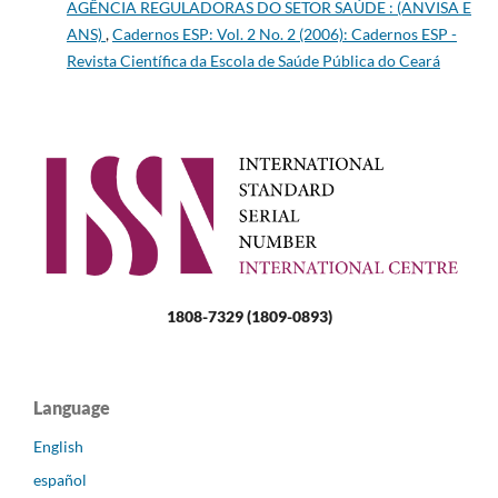
AGÊNCIA REGULADORAS DO SETOR SAÚDE : (ANVISA E
ANS)
,
Cadernos ESP: Vol. 2 No. 2 (2006): Cadernos ESP -
Revista Cientí­fica da Escola de Saúde Pública do Ceará
1808-7329 (1809-0893)
Language
English
español