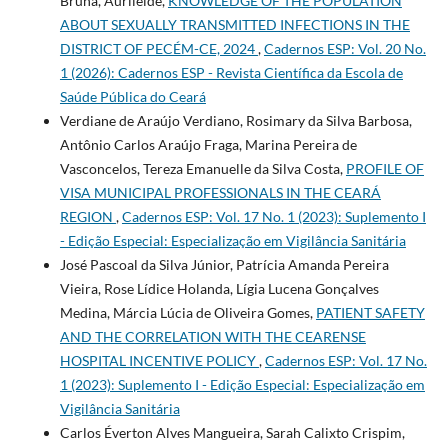
Bruna, Aurileide,
KNOWLEDGE OF THE POPULATION
ABOUT SEXUALLY TRANSMITTED INFECTIONS IN THE
DISTRICT OF PECÉM-CE, 2024
,
Cadernos ESP: Vol. 20 No.
1 (2026): Cadernos ESP - Revista Cientí­fica da Escola de
Saúde Pública do Ceará
Verdiane de Araújo Verdiano, Rosimary da Silva Barbosa,
Antônio Carlos Araújo Fraga, Marina Pereira de
Vasconcelos, Tereza Emanuelle da Silva Costa,
PROFILE OF
VISA MUNICIPAL PROFESSIONALS IN THE CEARÁ
REGION
,
Cadernos ESP: Vol. 17 No. 1 (2023): Suplemento I
- Edição Especial: Especialização em Vigilância Sanitária
José Pascoal da Silva Júnior, Patrícia Amanda Pereira
Vieira, Rose Lídice Holanda, Lígia Lucena Gonçalves
Medina, Márcia Lúcia de Oliveira Gomes,
PATIENT SAFETY
AND THE CORRELATION WITH THE CEARENSE
HOSPITAL INCENTIVE POLICY
,
Cadernos ESP: Vol. 17 No.
1 (2023): Suplemento I - Edição Especial: Especialização em
Vigilância Sanitária
Carlos Éverton Alves Mangueira, Sarah Calixto Crispim,