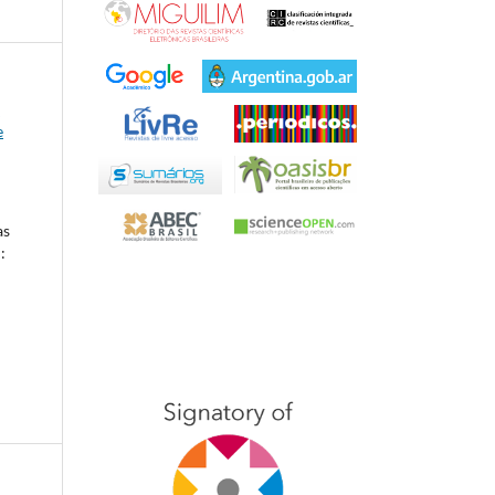
-
e
as
: