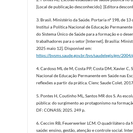
[Local de publicação desconhecido]: [Editora descon
3. Brasil. Ministério da Saúde. Portaria nº 198, de 13
Institui a Política Nacional de Educação Permanent
do Sistema Único de Saúde para a formação e o dese
trabalhadores para o setor [Internet]. Brasília: Minis
2025 maio 12]. Disponível em:
https://bvsms.saude.gov.br/bvs/saudelegis/gm/200
4. Cardoso ML de M, Costa PP, Costa DM, Xavier C, 
Nacional de Educação Permanente em Saúde nas Esco
reflexões a partir da prática. Cienc Saude Colet. 20
5. Pontes H, Coutinho ML, Santos MR dos S. As escol
pública: do surgimento ao protagonismo na formação p
DF: CONASS; 2025. 249 p.
6. Ceccim RB, Feuerwerker LCM. O quadrilátero da f
saúde: ensino, gestão, atenção e controle social. In