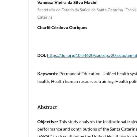
Vanessa Vieira da Silva Maciel
Secretaria de Estado da Saúde de Santa Catarina- Escola
Catarina
Charlô Córdova Ouriques
DOI:
https://doi.org/10.54620/cadesp.v20secaotema
Keywords:
Permanent Education, Unified health syst
health, Health human resources training, Health poli
Abstract
Objective:
This study analyzes the institutional traje
performance and contributions of the Santa Catarina
(ESPSC) in strengthening the Unified Health System in