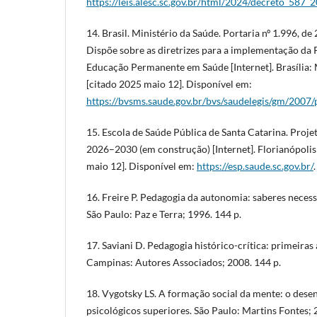
https://leis.alesc.sc.gov.br/html/2024/decreto_587_
14. Brasil. Ministério da Saúde. Portaria nº 1.996, de
Dispõe sobre as diretrizes para a implementação da 
Educação Permanente em Saúde [Internet]. Brasília: 
[citado 2025 maio 12]. Disponível em:
https://bvsms.saude.gov.br/bvs/saudelegis/gm/200
15. Escola de Saúde Pública de Santa Catarina. Proje
2026–2030 (em construção) [Internet]. Florianópoli
maio 12]. Disponível em:
https://esp.saude.sc.gov.br/
.
16. Freire P. Pedagogia da autonomia: saberes necess
São Paulo: Paz e Terra; 1996. 144 p.
17. Saviani D. Pedagogia histórico-crítica: primeiras
Campinas: Autores Associados; 2008. 144 p.
18. Vygotsky LS. A formação social da mente: o des
psicológicos superiores. São Paulo: Martins Fontes; 