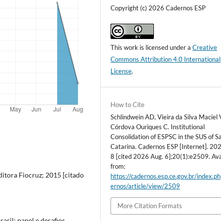
Copyright (c) 2026 Cadernos ESP
This work is licensed under a
Creative
Commons Attribution 4.0 International
License
.
How to Cite
Schlindwein AD, Vieira da Silva Maciel 
Córdova Ouriques C. Institutional
Consolidation of ESPSC in the SUS of S
Catarina. Cadernos ESP [Internet]. 202
8 [cited 2026 Aug. 6];20(1):e2509. Ava
from:
Editora Fiocruz; 2015 [citado
https://cadernos.esp.ce.gov.br/index.p
ernos/article/view/2509
More Citation Formats
asil: papel e desafios.