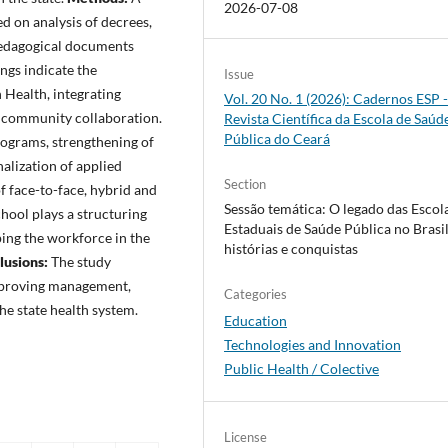
2026-07-08
 on analysis of decrees,
 pedagogical documents
ings indicate the
Issue
 Health, integrating
Vol. 20 No. 1 (2026): Cadernos ESP 
e–community collaboration.
Revista Cientí­fica da Escola de Saúd
Pública do Ceará
rograms, strengthening of
nalization of applied
Section
of face-to-face, hybrid and
Sessão temática: O legado das Escol
chool plays a structuring
Estaduais de Saúde Pública no Brasil
ping the workforce in the
histórias e conquistas
lusions:
The study
improving management,
Categories
the state health system.
Education
Technologies and Innovation
Public Health / Colective
License