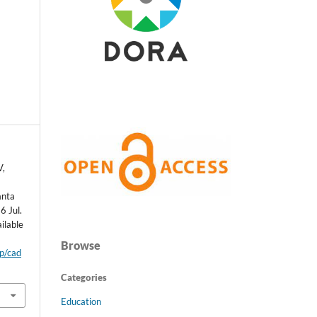
V,
anta
6 Jul.
ilable
Browse
hp/cad
Categories
Education