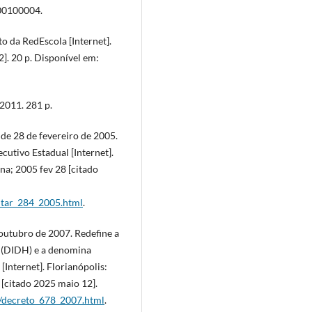
00100004.
to da RedEscola [Internet].
]. 20 p. Disponível em:
 2011. 281 p.
 de 28 de fevereiro de 2005.
utivo Estadual [Internet].
na; 2005 fev 28 [citado
entar_284_2005.html
.
 outubro de 2007. Redefine a
 (DIDH) e a denomina
Internet]. Florianópolis:
 [citado 2025 maio 12].
07/decreto_678_2007.html
.