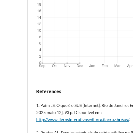
References
1. Paim JS. O que é o SUS [Internet]. Rio de Janeiro: 
2025 maio 12]. 93 p. Disponível em:
http://www.livrosinterativoseditora.fiocruz.br/sus/
.
2. Pontes AL. Escolas estaduais de saúde pública no Br