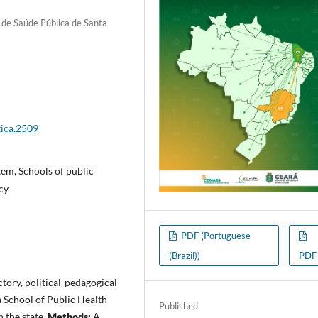
 de Saúde Pública de Santa
tica.2509
em, Schools of public
cy
PDF (Portuguese
(Brazil))
PDF
ctory, political-pedagogical
 School of Public Health
Published
 the state.
Methods:
A