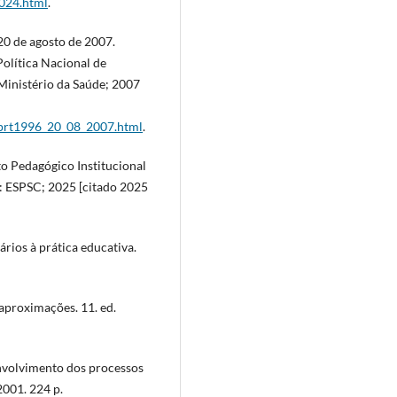
2024.html
.
 20 de agosto de 2007.
Política Nacional de
Ministério da Saúde; 2007
7/prt1996_20_08_2007.html
.
to Pedagógico Institucional
s: ESPSC; 2025 [citado 2025
ários à prática educativa.
 aproximações. 11. ed.
envolvimento dos processos
2001. 224 p.