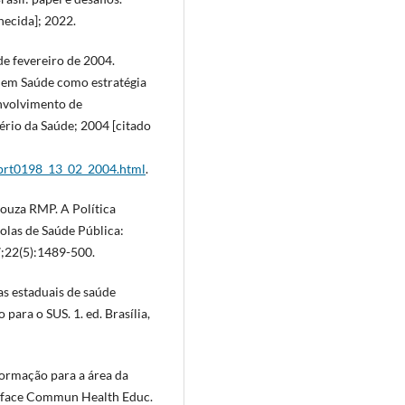
hecida]; 2022.
 de fevereiro de 2004.
e em Saúde como estratégia
nvolvimento de
tério da Saúde; 2004 [citado
4/prt0198_13_02_2004.html
.
Souza RMP. A Política
las de Saúde Pública:
17;22(5):1489-500.
as estaduais de saúde
ara o SUS. 1. ed. Brasília,
ormação para a área da
terface Commun Health Educ.