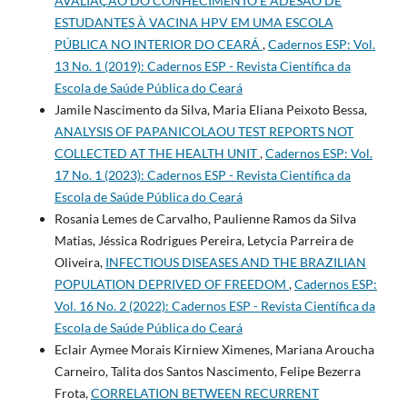
AVALIAÇÃO DO CONHECIMENTO E ADESÃO DE
ESTUDANTES À VACINA HPV EM UMA ESCOLA
PÚBLICA NO INTERIOR DO CEARÁ
,
Cadernos ESP: Vol.
13 No. 1 (2019): Cadernos ESP - Revista Cientí­fica da
Escola de Saúde Pública do Ceará
Jamile Nascimento da Silva, Maria Eliana Peixoto Bessa,
ANALYSIS OF PAPANICOLAOU TEST REPORTS NOT
COLLECTED AT THE HEALTH UNIT
,
Cadernos ESP: Vol.
17 No. 1 (2023): Cadernos ESP - Revista Cientí­fica da
Escola de Saúde Pública do Ceará
Rosania Lemes de Carvalho, Paulienne Ramos da Silva
Matias, Jéssica Rodrigues Pereira, Letycia Parreira de
Oliveira,
INFECTIOUS DISEASES AND THE BRAZILIAN
POPULATION DEPRIVED OF FREEDOM
,
Cadernos ESP:
Vol. 16 No. 2 (2022): Cadernos ESP - Revista Cientí­fica da
Escola de Saúde Pública do Ceará
Eclair Aymee Morais Kirniew Ximenes, Mariana Aroucha
Carneiro, Talita dos Santos Nascimento, Felipe Bezerra
Frota,
CORRELATION BETWEEN RECURRENT