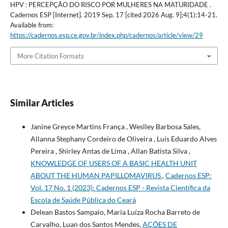
HPV : PERCEPÇÃO DO RISCO POR MULHERES NA MATURIDADE .
Cadernos ESP [Internet]. 2019 Sep. 17 [cited 2026 Aug. 9];4(1):14-21.
Available from:
https://cadernos.esp.ce.gov.br/index.php/cadernos/article/view/29
More Citation Formats
Similar Articles
Janine Greyce Martins França , Weslley Barbosa Sales,
Allanna Stephany Cordeiro de Oliveira , Luís Eduardo Alves
Pereira , Shirley Antas de Lima , Allan Batista Silva ,
KNOWLEDGE OF USERS OF A BASIC HEALTH UNIT
ABOUT THE HUMAN PAPILLOMAVIRUS
,
Cadernos ESP:
Vol. 17 No. 1 (2023): Cadernos ESP - Revista Cientí­fica da
Escola de Saúde Pública do Ceará
Delean Bastos Sampaio, Maria Luíza Rocha Barreto de
Carvalho, Luan dos Santos Mendes,
AÇÕES DE