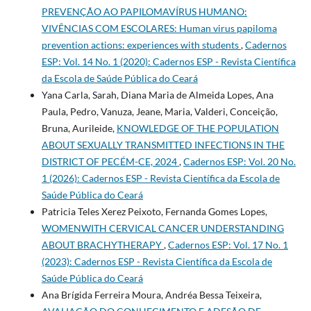
PREVENÇÃO AO PAPILOMAVÍRUS HUMANO:
VIVÊNCIAS COM ESCOLARES: Human virus papiloma
prevention actions: experiences with students
,
Cadernos
ESP: Vol. 14 No. 1 (2020): Cadernos ESP - Revista Cientí­fica
da Escola de Saúde Pública do Ceará
Yana Carla, Sarah, Diana Maria de Almeida Lopes, Ana
Paula, Pedro, Vanuza, Jeane, Maria, Valderi, Conceição,
Bruna, Aurileide,
KNOWLEDGE OF THE POPULATION
ABOUT SEXUALLY TRANSMITTED INFECTIONS IN THE
DISTRICT OF PECÉM-CE, 2024
,
Cadernos ESP: Vol. 20 No.
1 (2026): Cadernos ESP - Revista Cientí­fica da Escola de
Saúde Pública do Ceará
Patricia Teles Xerez Peixoto, Fernanda Gomes Lopes,
WOMENWITH CERVICAL CANCER UNDERSTANDING
ABOUT BRACHYTHERAPY
,
Cadernos ESP: Vol. 17 No. 1
(2023): Cadernos ESP - Revista Cientí­fica da Escola de
Saúde Pública do Ceará
Ana Brígida Ferreira Moura, Andréa Bessa Teixeira,