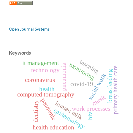
Open Journal Systems
Keywords
teaching
it management
monitoring
pneumonia
primary health care
technology
breastfeeding
social work
coronavirus
covid-19
health
computed tomography
music
pandemic
dentistry
human milk
work processes
epidemiology
hiv
health education