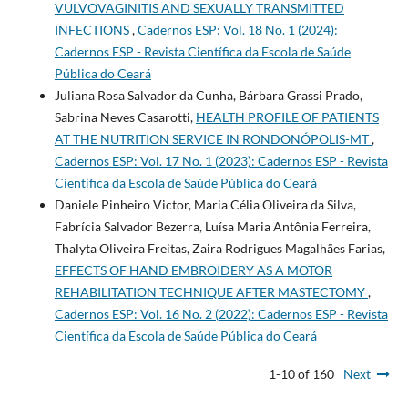
VULVOVAGINITIS AND SEXUALLY TRANSMITTED
INFECTIONS
,
Cadernos ESP: Vol. 18 No. 1 (2024):
Cadernos ESP - Revista Cientí­fica da Escola de Saúde
Pública do Ceará
Juliana Rosa Salvador da Cunha, Bárbara Grassi Prado,
Sabrina Neves Casarotti,
HEALTH PROFILE OF PATIENTS
AT THE NUTRITION SERVICE IN RONDONÓPOLIS-MT
,
Cadernos ESP: Vol. 17 No. 1 (2023): Cadernos ESP - Revista
Cientí­fica da Escola de Saúde Pública do Ceará
Daniele Pinheiro Victor, Maria Célia Oliveira da Silva,
Fabrícia Salvador Bezerra, Luísa Maria Antônia Ferreira,
Thalyta Oliveira Freitas, Zaira Rodrigues Magalhães Farias,
EFFECTS OF HAND EMBROIDERY AS A MOTOR
REHABILITATION TECHNIQUE AFTER MASTECTOMY
,
Cadernos ESP: Vol. 16 No. 2 (2022): Cadernos ESP - Revista
Cientí­fica da Escola de Saúde Pública do Ceará
1-10 of 160
Next