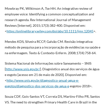
Mowbray PK, Wilkinson A, Tse HH. An integrative review of
employee voice: Identifying a common conceptualization and
research agenda. Rev International Journal of Management
Reviews [Internet]. 2015;17(3):382-400. Disponível em:
<
https://onlinelibrary.wiley.com/doi/abs/10.1111/ijmr.12045
>.
Mendes KDS, Silveira RCCP, Galvão CM. Revisão integrativa:
método de pesquisa para a incorporação de evidências na saúde e
na enfermagem. Texto & Contexto-Enferm. 2008;17(4):758-64.
Sistema Nacional de Informações sobre Saneamento – SNIS
[
http://www.snis.gov.br/
]. Diagnóstico anual dos serviços de água
e esgoto [acesso em 21 de maio de 2020]. Disponível em:
<
http://www.snis.gov.br/diagnostico-anual-agua-e-
esgotos/diagnostico-dos-servicos-de-agua-e
esgotos-2018>.
Souza CDF, Gois-Santos VT, Correia DS, Martins-Filho PR, Santos
VS. The need to strengthen Primary Health Care in Brazil in the