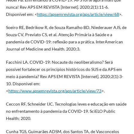
nunca! Rev APS EM REVISTA [Internet]. 2020;2(1):11-6.
Disponível em: <
https://apsemrevista.org/aps/article/view/68
>.
Soeiro RE, Bedrikow R, de Souza Ramalho BD, Niederauer AJS, de
Souza CV, Previato CS, et al. Atenção Primária à Saúde e a
pandemia de COVID-19: reflexão para a prática. InterAmerican
Journal of Medicine and Health. 2020;3.
Facchini LA. COVID-19: Nocaute do neoliberalismo? Será
possível fortalecer os princípios históricos do SUS e da APS em
meio à pandemia? Rev APS EM REVISTA [Internet]. 2020;2(1):3-
10. Disponível em:
<
https://www.apsemrevista.org/aps/article/view/73
>.
Ceccon RF, Schneider IJC. Tecnologias leves e educação em saúde
no enfrentamento à pandemia da COVID-19. SciELO Public
Health; 2020.
Cunha TGS, Guimarães ADSM, dos Santos TA, de Vasconcelos