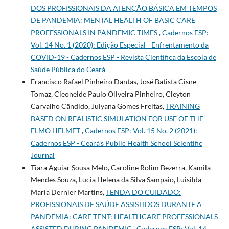
DOS PROFISSIONAIS DA ATENÇÃO BÁSICA EM TEMPOS
DE PANDEMIA: MENTAL HEALTH OF BASIC CARE
PROFESSIONALS IN PANDEMIC TIMES
,
Cadernos ESP:
Vol. 14 No. 1 (2020): Edição Especial - Enfrentamento da
COVID-19 - Cadernos ESP - Revista Cientí­fica da Escola de
Saúde Pública do Ceará
Francisco Rafael Pinheiro Dantas, José Batista Cisne
Tomaz, Cleoneide Paulo Oliveira Pinheiro, Cleyton
Carvalho Cândido, Julyana Gomes Freitas,
TRAINING
BASED ON REALISTIC SIMULATION FOR USE OF THE
ELMO HELMET
,
Cadernos ESP: Vol. 15 No. 2 (2021):
Cadernos ESP - Ceará's Public Health School Scientific
Journal
Tiara Aguiar Sousa Melo, Caroline Rolim Bezerra, Kamila
Mendes Souza, Lucia Helena da Silva Sampaio, Luisilda
Maria Dernier Martins,
TENDA DO CUIDADO:
PROFISSIONAIS DE SAÚDE ASSISTIDOS DURANTE A
PANDEMIA: CARE TENT: HEALTHCARE PROFESSIONALS
ASSISTED DURING PANDEMIC
,
Cadernos ESP: Vol. 14