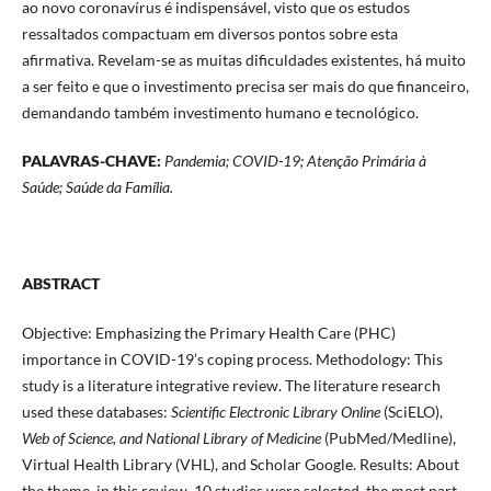
ao novo coronavírus é indispensável, visto que os estudos
ressaltados compactuam em diversos pontos sobre esta
afirmativa. Revelam-se as muitas dificuldades existentes, há muito
a ser feito e que o investimento precisa ser mais do que financeiro,
demandando também investimento humano e tecnológico.
PALAVRAS-CHAVE
:
Pandemia; COVID-19; Atenção Primária à
Saúde; Saúde da Família.
ABSTRACT
Objective: Emphasizing the Primary Health Care (PHC)
importance in COVID-19’s coping process. Methodology: This
study is a literature integrative review. The literature research
used these databases:
Scientific Electronic Library Online
(SciELO),
Web of Science, and National Library of Medicine
(PubMed/Medline),
Virtual Health Library (VHL), and Scholar Google. Results: About
the theme, in this review, 10 studies were selected, the most part