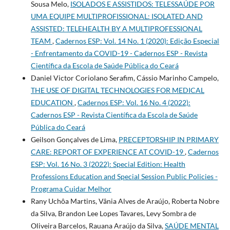
Sousa Melo,
ISOLADOS E ASSISTIDOS: TELESSAÚDE POR
UMA EQUIPE MULTIPROFISSIONAL: ISOLATED AND
ASSISTED: TELEHEALTH BY A MULTIPROFESSIONAL
TEAM
,
Cadernos ESP: Vol. 14 No. 1 (2020): Edição Especial
- Enfrentamento da COVID-19 - Cadernos ESP - Revista
Cientí­fica da Escola de Saúde Pública do Ceará
Daniel Victor Coriolano Serafim, Cássio Marinho Campelo,
THE USE OF DIGITAL TECHNOLOGIES FOR MEDICAL
EDUCATION
,
Cadernos ESP: Vol. 16 No. 4 (2022):
Cadernos ESP - Revista Cientí­fica da Escola de Saúde
Pública do Ceará
Geilson Gonçalves de Lima,
PRECEPTORSHIP IN PRIMARY
CARE: REPORT OF EXPERIENCE AT COVID-19
,
Cadernos
ESP: Vol. 16 No. 3 (2022): Special Edition: Health
Professions Education and Special Session Public Policies -
Programa Cuidar Melhor
Rany Uchôa Martins, Vânia Alves de Araújo, Roberta Nobre
da Silva, Brandon Lee Lopes Tavares, Levy Sombra de
Oliveira Barcelos, Rauana Araújo da Silva,
SAÚDE MENTAL