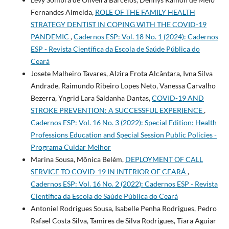
Fernandes Almeida,
ROLE OF THE FAMILY HEALTH
STRATEGY DENTIST IN COPING WITH THE COVID-19
PANDEMIC
,
Cadernos ESP: Vol. 18 No. 1 (2024): Cadernos
ESP - Revista Cientí­fica da Escola de Saúde Pública do
Ceará
Josete Malheiro Tavares, Alzira Frota Alcântara, Ivna Silva
Andrade, Raimundo Ribeiro Lopes Neto, Vanessa Carvalho
Bezerra, Yngrid Lara Saldanha Dantas,
COVID-19 AND
STROKE PREVENTION: A SUCCESSFUL EXPERIENCE
,
Cadernos ESP: Vol. 16 No. 3 (2022): Special Edition: Health
Professions Education and Special Session Public Policies -
Programa Cuidar Melhor
Marina Sousa, Mônica Belém,
DEPLOYMENT OF CALL
SERVICE TO COVID-19 IN INTERIOR OF CEARÁ
,
Cadernos ESP: Vol. 16 No. 2 (2022): Cadernos ESP - Revista
Cientí­fica da Escola de Saúde Pública do Ceará
Antoniel Rodrigues Sousa, Isabelle Penha Rodrigues, Pedro
Rafael Costa Silva, Tamires de Silva Rodrigues, Tiara Aguiar