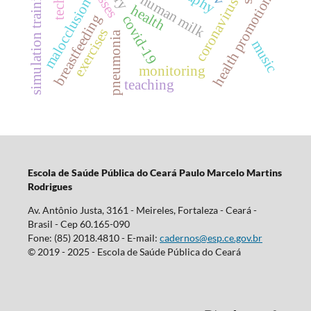
simulation training
human milk
health promotion
coronavirus
malocclusion
health
breastfeeding
covid-19
exercises
pneumonia
music
monitoring
teaching
Escola d
e Saúde Pública do Ceará Paulo Marcelo Martins
Rodrigues
Av. Antônio Justa, 3161 - Meireles, Fortaleza - Ceará -
Brasil - Cep 60.165-090
Fone: (85) 2018.4810 - E-mail:
cadernos@esp.ce.gov.br
© 2019 - 2025 - Escola de Saúde Pública do Ceará