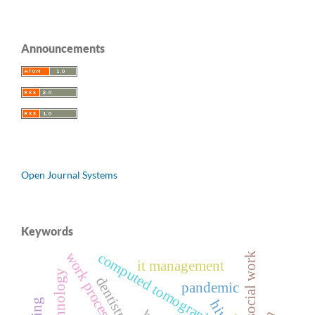
Announcements
Open Journal Systems
Keywords
work processes
computed tomography
social work
it management
technology
dentistry
pandemic
hiv