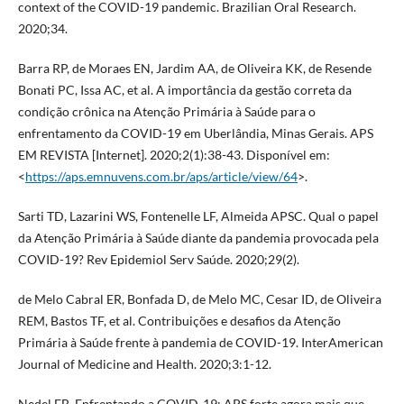
context of the COVID-19 pandemic. Brazilian Oral Research.
2020;34.
Barra RP, de Moraes EN, Jardim AA, de Oliveira KK, de Resende
Bonati PC, Issa AC, et al. A importância da gestão correta da
condição crônica na Atenção Primária à Saúde para o
enfrentamento da COVID-19 em Uberlândia, Minas Gerais. APS
EM REVISTA [Internet]. 2020;2(1):38-43. Disponível em:
<
https://aps.emnuvens.com.br/aps/article/view/64
>.
Sarti TD, Lazarini WS, Fontenelle LF, Almeida APSC. Qual o papel
da Atenção Primária à Saúde diante da pandemia provocada pela
COVID-19? Rev Epidemiol Serv Saúde. 2020;29(2).
de Melo Cabral ER, Bonfada D, de Melo MC, Cesar ID, de Oliveira
REM, Bastos TF, et al. Contribuições e desafios da Atenção
Primária à Saúde frente à pandemia de COVID-19. InterAmerican
Journal of Medicine and Health. 2020;3:1-12.
Nedel FB. Enfrentando a COVID-19: APS forte agora mais que