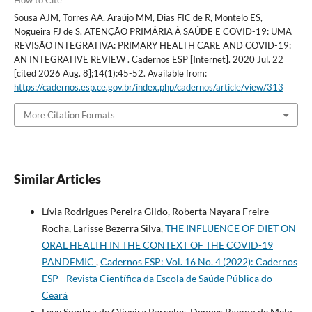
Sousa AJM, Torres AA, Araújo MM, Dias FIC de R, Montelo ES,
Nogueira FJ de S. ATENÇÃO PRIMÁRIA À SAÚDE E COVID-19: UMA
REVISÃO INTEGRATIVA: PRIMARY HEALTH CARE AND COVID-19:
AN INTEGRATIVE REVIEW . Cadernos ESP [Internet]. 2020 Jul. 22
[cited 2026 Aug. 8];14(1):45-52. Available from:
https://cadernos.esp.ce.gov.br/index.php/cadernos/article/view/313
More Citation Formats
Similar Articles
Lívia Rodrigues Pereira Gildo, Roberta Nayara Freire
Rocha, Larisse Bezerra Silva,
THE INFLUENCE OF DIET ON
ORAL HEALTH IN THE CONTEXT OF THE COVID-19
PANDEMIC
,
Cadernos ESP: Vol. 16 No. 4 (2022): Cadernos
ESP - Revista Cientí­fica da Escola de Saúde Pública do
Ceará
Levy Sombra de Oliveira Barcelos, Dennys Ramon de Melo