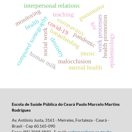
pneumonia
interpersonal relations
monitoring
teaching
computed tomography
work processes
health promotion
coronavirus
health
covid-19
hiv
breastfeeding
social work
pandemic
epidemiology
dentistry
music
human milk
malocclusion
mental health
Escola d
e Saúde Pública do Ceará Paulo Marcelo Martins
Rodrigues
Av. Antônio Justa, 3161 - Meireles, Fortaleza - Ceará -
Brasil - Cep 60.165-090
Fone: (85) 2018.4810 - E-mail:
cadernos@esp.ce.gov.br