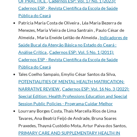
OF PRACTICE
,
Cadernos ESP: Vol. 17 No. 1 (2023):
Cadernos ESP - Revista Cientí­fica da Escola de Saúde
Pública do Ceará
Patrí­cia Maria Costa de Oliveira , Léa Maria Bezerra de
Menezes, Maria Vieira de Lima Santrain , Paulo César de
Almeida , Maria Eneide Leitão de Almeida ,
Indicadores de
Saúde Bucal da Atenção Básica no Estado do Ceará :
Análise Crítica
,
Cadernos ESP: Vol. 5 No. 1 (2011):
Cadernos ESP - Revista Cientí­fica da Escola de Saúde
Pública do Ceará
Tales Coelho Sampaio, Emylio César Santos da Silva,
POTENTIALITIES OF MENTAL HEALTH MATRICATION:
NARRATIVE REVIEW
,
Cadernos ESP: Vol. 16 No. 3 (2022):
Special Edition: Health Professions Education and Special
Session Public Policies - Programa Cuidar Melhor
Lourrany Borges Costa, Thais Marcella Rios de Lima
Tavares, Ana Beatriz Feijó de Andrade, Bruna Soares
Praxedes, Thayná Custódio Mota, Artur Paiva dos Santos,
PRIMARY CARE AND SUPPLEMENTARY HEALTH IN