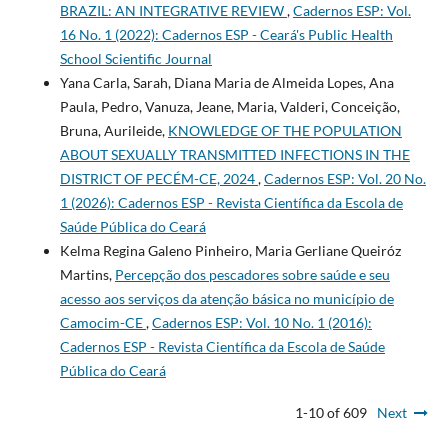
BRAZIL: AN INTEGRATIVE REVIEW
,
Cadernos ESP: Vol.
16 No. 1 (2022): Cadernos ESP - Ceará's Public Health
School Scientific Journal
Yana Carla, Sarah, Diana Maria de Almeida Lopes, Ana
Paula, Pedro, Vanuza, Jeane, Maria, Valderi, Conceição,
Bruna, Aurileide,
KNOWLEDGE OF THE POPULATION
ABOUT SEXUALLY TRANSMITTED INFECTIONS IN THE
DISTRICT OF PECÉM-CE, 2024
,
Cadernos ESP: Vol. 20 No.
1 (2026): Cadernos ESP - Revista Cientí­fica da Escola de
Saúde Pública do Ceará
Kelma Regina Galeno Pinheiro, Maria Gerliane Queiróz
Martins,
Percepção dos pescadores sobre saúde e seu
acesso aos serviços da atenção básica no município de
Camocim-CE
,
Cadernos ESP: Vol. 10 No. 1 (2016):
Cadernos ESP - Revista Cientí­fica da Escola de Saúde
Pública do Ceará
1-10 of 609
Next