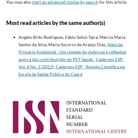
You may also
start an advanced similarity search
for this article.
Most read articles by the same author(s)
Angelo Brito Rodrigues, Fábio Solon Tajra, Márcia Maria
Santos da Silva, Maria Socorro de Araújo Dias,
Atenção
Primária Ambiental : Um resgate de vivências e reflexões
acerca das contribuições do PET-Saúde
,
Cadernos ESP:
Vol. 6 No. 2 (2012): Cadernos ESP - Revista Cientí­fica da
Escola de Saúde Pública do Ceará