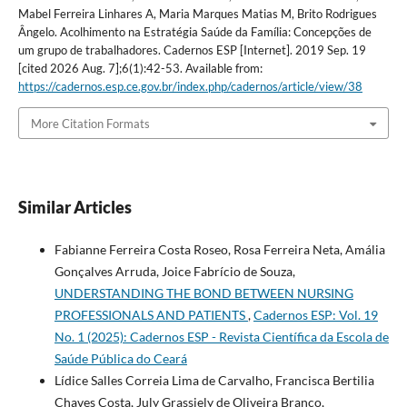
Mabel Ferreira Linhares A, Maria Marques Matias M, Brito Rodrigues
Ângelo. Acolhimento na Estratégia Saúde da Família: Concepções de
um grupo de trabalhadores. Cadernos ESP [Internet]. 2019 Sep. 19
[cited 2026 Aug. 7];6(1):42-53. Available from:
https://cadernos.esp.ce.gov.br/index.php/cadernos/article/view/38
More Citation Formats
Similar Articles
Fabianne Ferreira Costa Roseo, Rosa Ferreira Neta, Amália
Gonçalves Arruda, Joice Fabrício de Souza,
UNDERSTANDING THE BOND BETWEEN NURSING
PROFESSIONALS AND PATIENTS
,
Cadernos ESP: Vol. 19
No. 1 (2025): Cadernos ESP - Revista Cientí­fica da Escola de
Saúde Pública do Ceará
Lídice Salles Correia Lima de Carvalho, Francisca Bertilia
Chaves Costa, July Grassiely de Oliveira Branco,