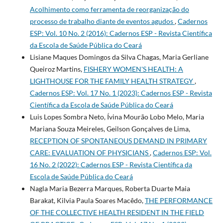
Acolhimento como ferramenta de reorganização do
processo de trabalho diante de eventos agudos
,
Cadernos
ESP: Vol. 10 No. 2 (2016): Cadernos ESP - Revista Cientí­fica
da Escola de Saúde Pública do Ceará
Lisiane Maques Domingos da Silva Chagas, Maria Gerliane
Queiroz Martins,
FISHERY WOMEN'S HEALTH: A
LIGHTHOUSE FOR THE FAMILY HEALTH STRATEGY
,
Cadernos ESP: Vol. 17 No. 1 (2023): Cadernos ESP - Revista
Cientí­fica da Escola de Saúde Pública do Ceará
Luis Lopes Sombra Neto, Ívina Mourão Lobo Melo, Maria
Mariana Souza Meireles, Geilson Gonçalves de Lima,
RECEPTION OF SPONTANEOUS DEMAND IN PRIMARY
CARE: EVALUATION OF PHYSICIANS
,
Cadernos ESP: Vol.
16 No. 2 (2022): Cadernos ESP - Revista Cientí­fica da
Escola de Saúde Pública do Ceará
Nagla Maria Bezerra Marques, Roberta Duarte Maia
Barakat, Kilvia Paula Soares Macêdo,
THE PERFORMANCE
OF THE COLLECTIVE HEALTH RESIDENT IN THE FIELD