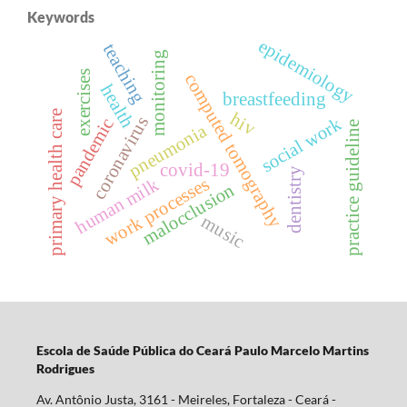
Keywords
epidemiology
teaching
monitoring
exercises
computed tomography
health
breastfeeding
primary health care
hiv
coronavirus
social work
pandemic
practice guideline
pneumonia
covid-19
dentistry
work processes
human milk
malocclusion
music
Escola d
e Saúde Pública do Ceará Paulo Marcelo Martins
Rodrigues
Av. Antônio Justa, 3161 - Meireles, Fortaleza - Ceará -