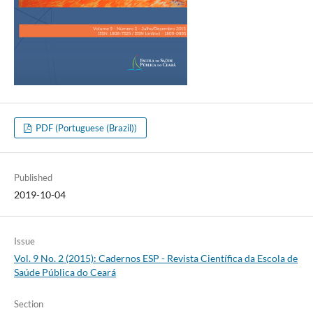
PDF (Portuguese (Brazil))
Published
2019-10-04
Issue
Vol. 9 No. 2 (2015): Cadernos ESP - Revista Cientí­fica da Escola de
Saúde Pública do Ceará
Section